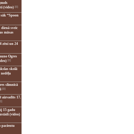
gmols
ti (video)
[0]
u sāk “Spoon
 dienā sveic
nas māsas
4 zēni un 24
jauno Ogres
ideo)
[0]
kslas skolā
 nedēļa
res slimnīcā
i
[0]
 aizvadīts 17.
0]
āj 15 gadu
zstādi (video)
o pacientu