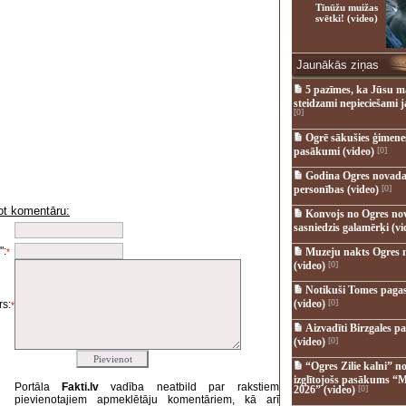
Tīnūžu muižas
svētki! (video)
Jaunākās ziņas
5 pazīmes, ka Jūsu m
steidzami nepieciešami 
[0]
Ogrē sākušies ģimenes 
pasākumi (video)
[0]
Godina Ogres novada
personības (video)
[0]
ot komentāru:
Konvojs no Ogres no
i
sasniedzis galamērķi (vi
":
Muzeju nakts Ogres 
*
(video)
[0]
Notikuši Tomes pagas
(video)
[0]
s:
*
Aizvadīti Birzgales pa
(video)
[0]
“Ogres Zilie kalni” no
izglītojošs pasākums “M
Portāla
Fakti.lv
vadība neatbild par rakstiem
2026” (video)
[0]
pievienotajiem apmeklētāju komentāriem, kā arī