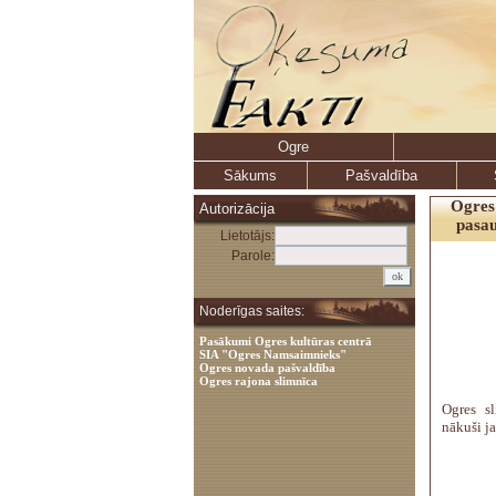
Ogre
Sākums
Pašvaldība
Ogres
Autorizācija
pasau
Lietotājs:
Parole:
Noderīgas saites:
Pasākumi Ogres kultūras centrā
SIA "Ogres Namsaimnieks"
Ogres novada pašvaldība
Ogres rajona slimnīca
Ogres s
nākuši j