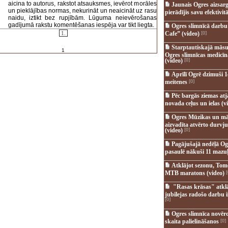
aicina to autorus, rakstot atsauksmes, ievērot morāles
Jaunais Ogres aizsar
un pieklājības normas, nekurināt un neaicināt uz rasu
pierādījis savu efektivitā
naidu, iztikt bez rupjībām. Lūguma neievērošanas
gadījumā rakstu komentēšanas iespēja var tikt liegta.
Ogres slimnīcā darb
1.
Cafe” (video)
[0]
Starptautiskajā māsu
1
Ogres slimnīcas medicī
(video)
[0]
Aprīlī Ogrē dzimuši 1
meitenes
[0]
Pēc bargās ziemas at
novada ceļus un ielas (v
Ogres Mūzikas un mā
aizvadīta atvērto durvju
(video)
[0]
Pagājušajā nedēļā Og
pasaulē nākuši 11 mazuļ
Atklājot sezonu, Tomē
MTB maratons (video)
[
"Rasas krāsas" atkl
jubilejas radošo darbu i
[0]
Ogres slimnīca novēr
skaita palielināšanos
[0]