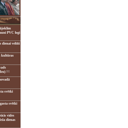
ājoklim
jauni PVC logi
dienai veltīti
 kultūras
vads
deo)
[0]
novadā
ta svētki
gasta svētki
ticis vides
eža dienas