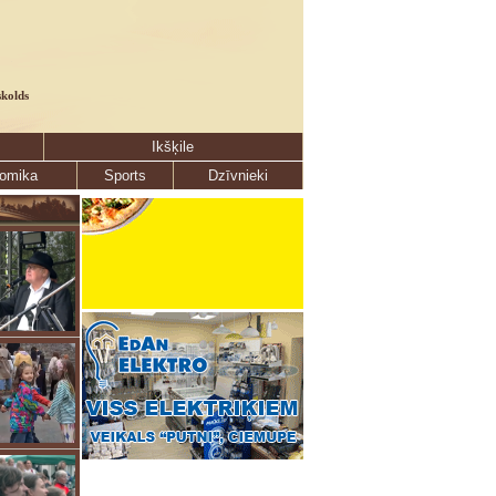
skolds
Ikšķile
omika
Sports
Dzīvnieki