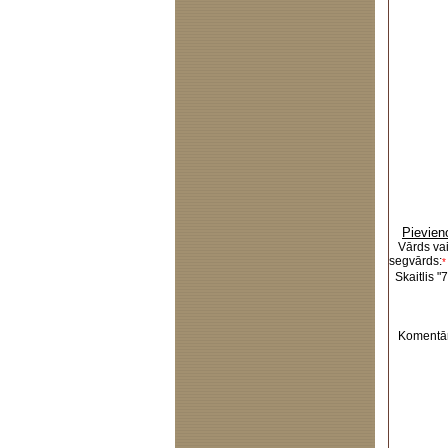
Pievien
Vārds va
segvārds:
*
Skaitlis "7
Komentār