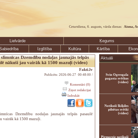
Ceturtdiena, 6. augusts, vārda dienas:
Aisma, A
Lielvārde
Ķegums
Sabiedrība
Izglītība
Kultūra
Kārtība
Ekon
 slimnīcas Dzemdību nodaļas jaunajās telpās
Aktuāli
lē nākuši jau vairāk kā 1500 mazuļi (video)
Fakti.lv
Publicēts: 2026-06-27 00:48:00 /
Svin Ogresgala
pagasta svētkus
(video)
Komentāri (0)
Ziņot redakcijai
Izdrukāt
Notikuši Ikšķiles
pilsētas svētki
(video)
limnīcas Dzemdību nodaļas jaunajās telpās pasaulē
au vairāk kā 1500 mazuļi.
Pirmoreiz notikuši