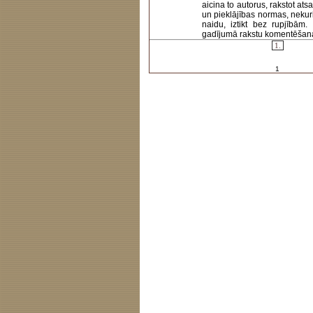
aicina to autorus, rakstot at
un pieklājības normas, nekur
naidu, iztikt bez rupjībām
gadījumā rakstu komentēšanas 
1.
1