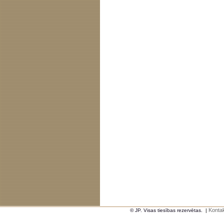
Kontak
© JP. Visas tiesības rezervētas.
|