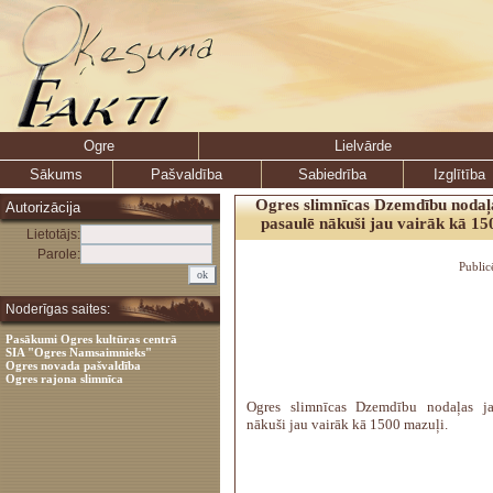
Ogre
Lielvārde
Sākums
Pašvaldība
Sabiedrība
Izglītība
Ogres slimnīcas Dzemdību nodaļa
Autorizācija
pasaulē nākuši jau vairāk kā 15
Lietotājs:
Parole:
Public
Noderīgas saites:
Pasākumi Ogres kultūras centrā
SIA "Ogres Namsaimnieks"
Ogres novada pašvaldība
Ogres rajona slimnīca
Ogres slimnīcas Dzemdību nodaļas ja
nākuši jau vairāk kā 1500 mazuļi.