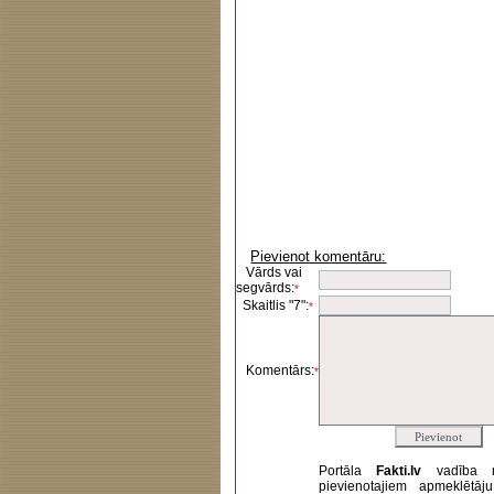
Pievienot komentāru:
Vārds vai
segvārds:
*
Skaitlis "7":
*
Komentārs:
*
Portāla
Fakti.lv
vadība 
pievienotajiem apmeklētāj