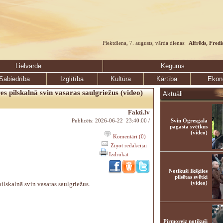
Piektdiena, 7. augusts, vārda dienas:
Alfrēds, Fredi
Lielvārde
Ķegums
Sabiedrība
Izglītība
Kultūra
Kārtība
Ekon
es pilskalnā svin vasaras saulgriežus (video)
Aktuāli
Fakti.lv
Publicēts: 2026-06-22 23:40:00 /
Svin Ogresgala
pagasta svētkus
(video)
Komentāri (0)
Ziņot redakcijai
Izdrukāt
Notikuši Ikšķiles
pilsētas svētki
(video)
pilskalnā svin vasaras saulgriežus.
Pirmoreiz notikuši