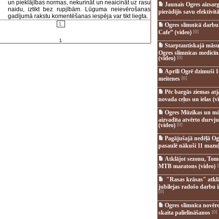
un pieklājības normas, nekurināt un neaicināt uz rasu
Jaunais Ogres aizsar
naidu, iztikt bez rupjībām. Lūguma neievērošanas
pierādījis savu efektivitā
gadījumā rakstu komentēšanas iespēja var tikt liegta.
1.
Ogres slimnīcā darb
Cafe” (video)
[0]
1
Starptautiskajā māsu
Ogres slimnīcas medicī
(video)
[0]
Aprīlī Ogrē dzimuši 1
meitenes
[0]
Pēc bargās ziemas at
novada ceļus un ielas (v
Ogres Mūzikas un mā
aizvadīta atvērto durvju
(video)
[0]
Pagājušajā nedēļā Og
pasaulē nākuši 11 mazuļ
Atklājot sezonu, Tomē
MTB maratons (video)
[
"Rasas krāsas" atkl
jubilejas radošo darbu i
[0]
Ogres slimnīca novēr
skaita palielināšanos
[0]