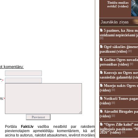
Tīnūžu muižas
svētki! (video)
Jaunākās ziņas
5 pazīmes, ka Jūsu m
steidzami nepieciešami 
[0]
Ogrē sākušies ģimenes 
pasākumi (video)
[0]
Godina Ogres novada
personības (video)
[0]
ot komentāru:
i
Konvojs no Ogres no
sasniedzis galamērķi (vi
":
*
Muzeju nakts Ogres 
(video)
[0]
s:
Notikuši Tomes pagas
*
(video)
[0]
Aizvadīti Birzgales pa
(video)
[0]
“Ogres Zilie kalni” no
Portāla
Fakti.lv
vadība neatbild par rakstiem
izglītojošs pasākums “M
pievienotajiem apmeklētāju komentāriem, kā arī
2026” (video)
[0]
aicina to autorus, rakstot atsauksmes, ievērot morāles