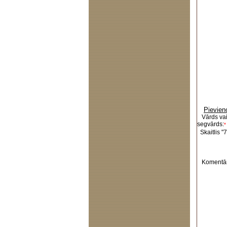
Pievien
Vārds va
segvārds:
*
Skaitlis "7
Komentār