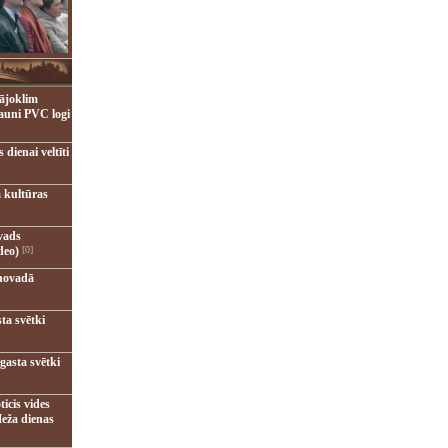
ājoklim
jauni PVC logi
dienai veltīti
 kultūras
vads
deo)
[0]
novadā
ta svētki
gasta svētki
ticis vides
eža dienas