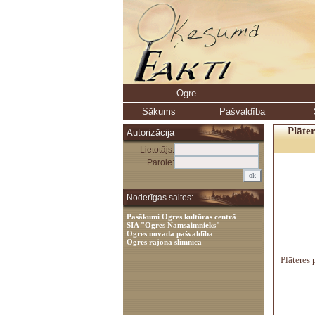
Ogre
Sākums
Pašvaldība
Plāter
Autorizācija
Lietotājs:
Parole:
Noderīgas saites:
Pasākumi Ogres kultūras centrā
SIA "Ogres Namsaimnieks"
Ogres novada pašvaldība
Ogres rajona slimnīca
Plāteres 