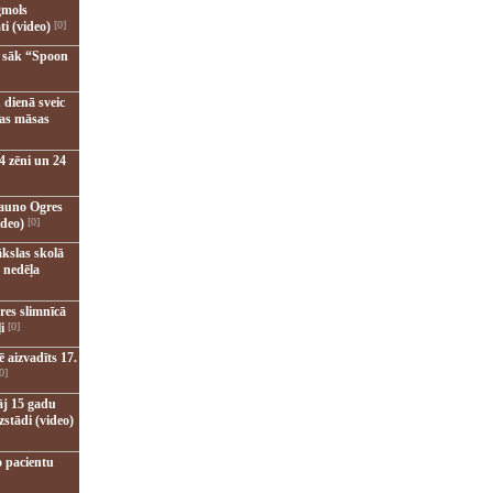
gmols
ti (video)
[0]
u sāk “Spoon
 dienā sveic
nas māsas
4 zēni un 24
jauno Ogres
ideo)
[0]
kslas skolā
 nedēļa
res slimnīcā
i
[0]
 aizvadīts 17.
0]
āj 15 gadu
zstādi (video)
o pacientu