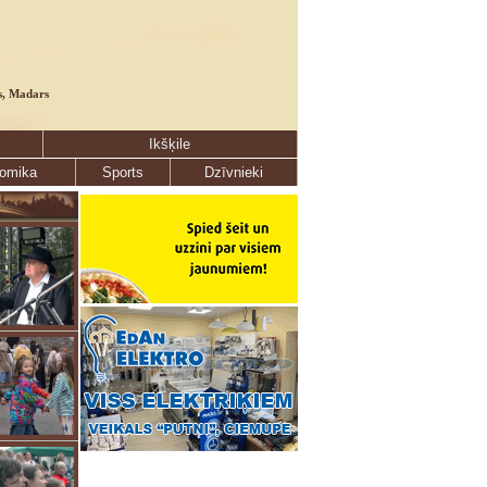
s, Madars
Ikšķile
omika
Sports
Dzīvnieki