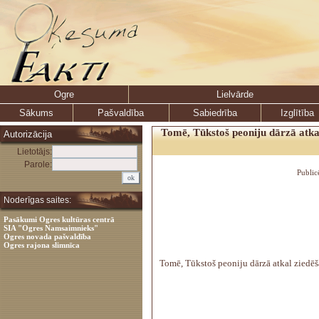
Ogre
Lielvārde
Sākums
Pašvaldība
Sabiedrība
Izglītība
Tomē, Tūkstoš peoniju dārzā atkal
Autorizācija
Lietotājs:
Parole:
Public
Noderīgas saites:
Pasākumi Ogres kultūras centrā
SIA "Ogres Namsaimnieks"
Ogres novada pašvaldība
Ogres rajona slimnīca
Tomē, Tūkstoš peoniju dārzā atkal ziedēš