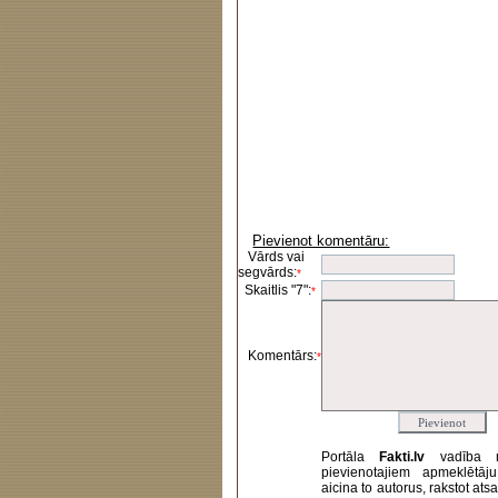
Pievienot komentāru:
Vārds vai
segvārds:
*
Skaitlis "7":
*
Komentārs:
*
Portāla
Fakti.lv
vadība 
pievienotajiem apmeklētāj
aicina to autorus, rakstot at