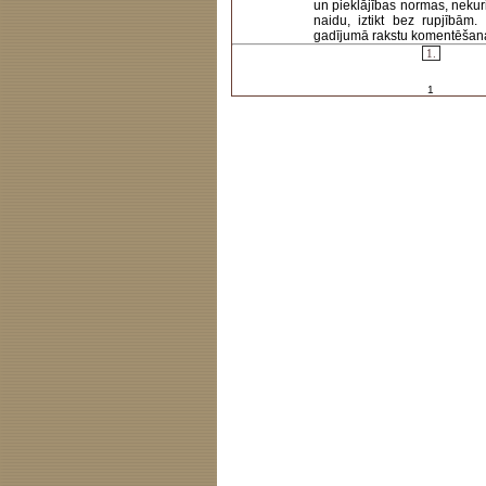
un pieklājības normas, nekur
naidu, iztikt bez rupjībām
gadījumā rakstu komentēšanas 
1.
1