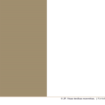
Kontak
© JP. Visas tiesības rezervētas.
|