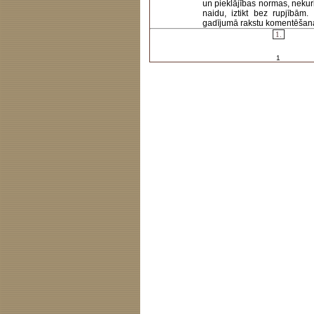
un pieklājības normas, nekur
naidu, iztikt bez rupjībām
gadījumā rakstu komentēšanas 
1.
1