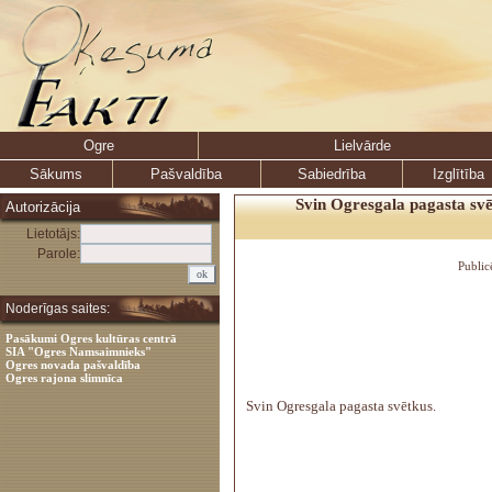
Ogre
Lielvārde
Sākums
Pašvaldība
Sabiedrība
Izglītība
Svin Ogresgala pagasta svē
Autorizācija
Lietotājs:
Parole:
Public
Noderīgas saites:
Pasākumi Ogres kultūras centrā
SIA "Ogres Namsaimnieks"
Ogres novada pašvaldība
Ogres rajona slimnīca
Svin Ogresgala pagasta svētkus.