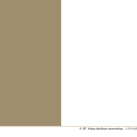
Kontak
© JP. Visas tiesības rezervētas.
|