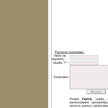
Pievienot komentāru:
Vārds vai
segvārds:
*
Skaitlis "7":
*
Komentārs:
*
Portāla
Fakti.lv
vadība 
pievienotajiem apmeklētāj
aicina to autorus, rakstot at