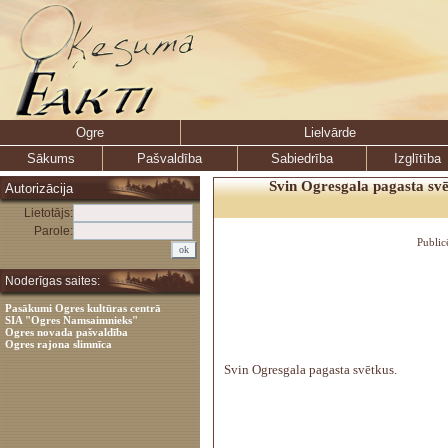
Ogre
Lielvārde
Sākums
Pašvaldība
Sabiedrība
Izglītība
Svin Ogresgala pagasta svē
Autorizācija
Lietotājs:
Parole:
Public
Noderīgas saites:
Pasākumi Ogres kultūras centrā
SIA "Ogres Namsaimnieks"
Ogres novada pašvaldība
Ogres rajona slimnīca
Svin Ogresgala pagasta svētkus.