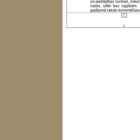
un pieklājības normas, nekur
naidu, iztikt bez rupjībām
gadījumā rakstu komentēšanas 
1.
1