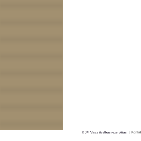
Kontak
© JP. Visas tiesības rezervētas.
|