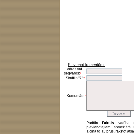
Pievienot komentāru:
Vārds vai
segvārds:
*
Skaitlis "7":
*
Komentārs:
*
Portāla
Fakti.lv
vadība 
pievienotajiem apmeklētāj
aicina to autorus, rakstot at