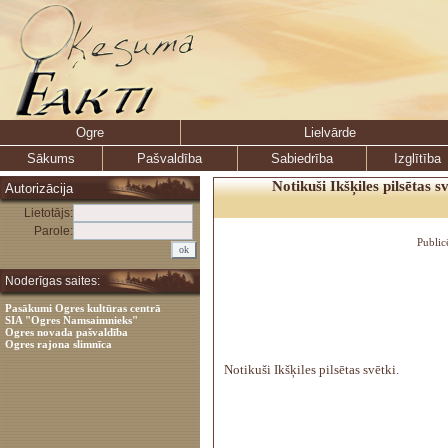
Ogre
Lielvārde
Sākums
Pašvaldība
Sabiedrība
Izglītība
Notikuši Ikšķiles pilsētas s
Autorizācija
Lietotājs:
Parole:
Public
Noderīgas saites:
Pasākumi Ogres kultūras centrā
SIA "Ogres Namsaimnieks"
Ogres novada pašvaldība
Ogres rajona slimnīca
Notikuši Ikšķiles pilsētas svētki.