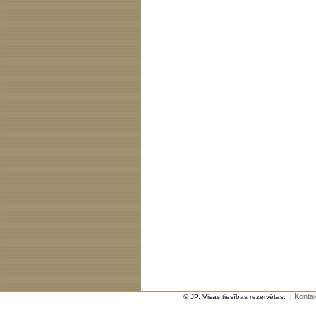
Kontak
© JP. Visas tiesības rezervētas.
|