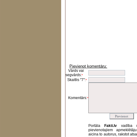
Pievienot komentāru:
Vārds vai
segvārds:
*
Skaitlis "7":
*
Komentārs:
*
Portāla
Fakti.lv
vadība 
pievienotajiem apmeklētāj
aicina to autorus, rakstot at