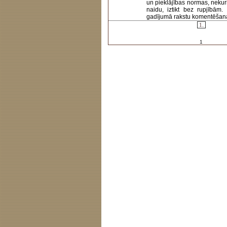
un pieklājības normas, nekur
naidu, iztikt bez rupjībām
gadījumā rakstu komentēšanas 
1.
1