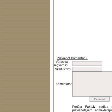
Pievienot komentāru:
Vārds vai
segvārds:
*
Skaitlis "7":
*
Komentārs:
*
Portāla
Fakti.lv
vadība 
pievienotajiem apmeklētāj