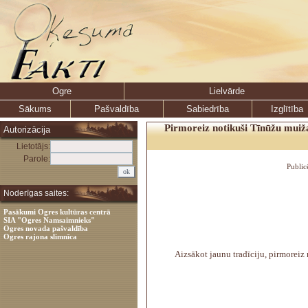
Ogre
Lielvārde
Sākums
Pašvaldība
Sabiedrība
Izglītība
Pirmoreiz notikuši Tīnūžu muiža
Autorizācija
Lietotājs:
Parole:
Public
Noderīgas saites:
Pasākumi Ogres kultūras centrā
SIA "Ogres Namsaimnieks"
Ogres novada pašvaldība
Ogres rajona slimnīca
Aizsākot jaunu tradīciju, pirmoreiz