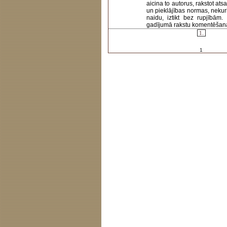
aicina to autorus, rakstot at
un pieklājības normas, nekur
naidu, iztikt bez rupjībām
gadījumā rakstu komentēšanas 
1.
1