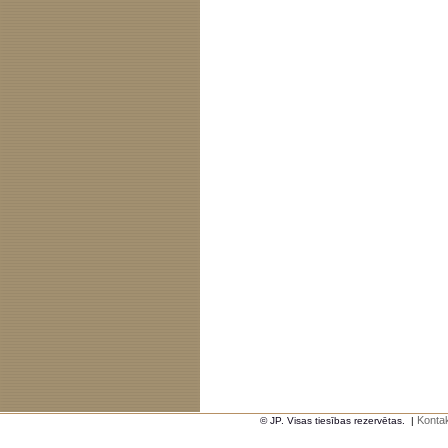
Kontak
© JP. Visas tiesības rezervētas.
|