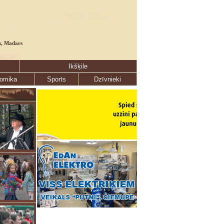
s, Madars
Ikšķile
omika
Sports
Dzīvnieki