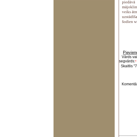
piedāvā
mājoklim
veiks āt
uzstādīša
šodien
w
Pievien
Vārds va
segvārds:
*
Skaitlis "7
Komentār