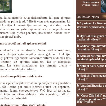
Tīnūžu muižas
svētki! (video)
Jaunākās ziņas
jā laikā mājoklī jūtat diskomfortu, lai gan apkures
strādā ar pilnu jaudu? Bieži vien mēs nepamanām, kā
5 pazīmes, ka Jūsu m
itā mājas konstrukcijas nolietojas, taču tieši vecie
steidzami nepieciešami 
umi ir viens no galvenajiem iemesliem nepatīkamam
[0]
matam. Lūk, piecas pazīmes, kas skaidri norāda uz to
Ogrē sākušies ģimenes 
 nepieciešamību!
pasākumi (video)
[0]
ms caurvējš un lieli apkures rēķini
Godina Ogres novada
personības (video)
[0]
s mēnešos pie palodzes ir jūtams izteikts aukstums,
onstrukcijas vairs nepilda savu galveno funkciju.
Konvojs no Ogres no
gi pakešu logi būtiski samazinās siltuma zudumus, kas
sasniedzis galamērķi (vi
s ietaupīt uz apkures rēķiniem. Tas ir tālredzīgs
jums, kas sāks atmaksāties jau pirmajā ziemā -
Muzeju nakts Ogres 
www.musulodzinieks.lv/logi
.
(video)
[0]
Notikuši Tomes pagas
ensāts un pelējuma veidošanās
(video)
[0]
 no iekšpuses regulāri svīst un ap rāmjiem sāk parādīties
Aizvadīti Birzgales pa
, tas liecina par sliktu hermētiskumu un nepareizu
(video)
[0]
maiņu. Jauni, energoefektīvi PVC logi ar iestrādātu
tilāciju nodrošina dabisku gaisa apmaiņu, palīdzot
“Ogres Zilie kalni” no
eselīgu un drošu vidi.
izglītojošs pasākums “M
2026” (video)
[0]
s trokšņi traucē pilnvērtīgai atpūtai