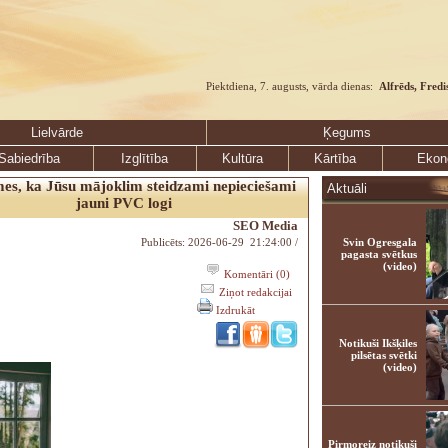
Piektdiena, 7. augusts, vārda dienas:
Alfrēds, Fredi
Lielvārde
Ķegums
Sabiedrība
Izglītība
Kultūra
Kārtība
Ekon
mes, ka Jūsu mājoklim steidzami nepieciešami
Aktuāli
jauni PVC logi
SEO Media
Publicēts: 2026-06-29 21:24:00 /
Svin Ogresgala
pagasta svētkus
(video)
Komentāri (0)
Ziņot redakcijai
Izdrukāt
Notikuši Ikšķiles
pilsētas svētki
(video)
Pirmoreiz notikuši