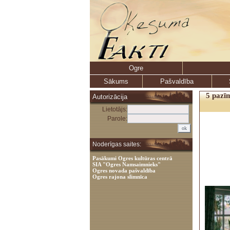
Ogre
Sākums
Pašvaldība
5 pazī
Autorizācija
Lietotājs:
Parole:
Noderīgas saites:
Pasākumi Ogres kultūras centrā
SIA "Ogres Namsaimnieks"
Ogres novada pašvaldība
Ogres rajona slimnīca