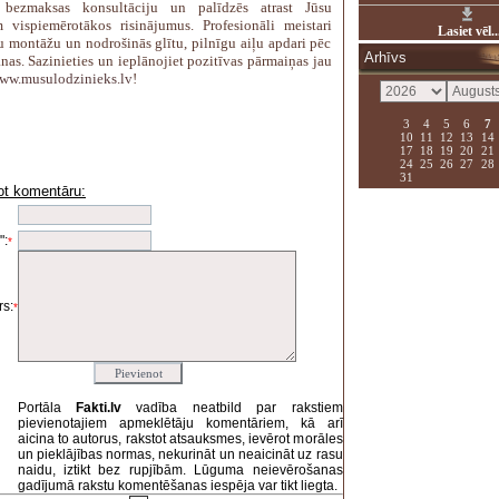
 bezmaksas konsultāciju un palīdzēs atrast Jūsu
 vispiemērotākos risinājumus. Profesionāli meistari
Lasiet vēl..
ru montāžu un nodrošinās glītu, pilnīgu aiļu apdari pēc
Arhīvs
nas. Sazinieties un ieplānojiet pozitīvas pārmaiņas jau
ww.musulodzinieks.lv
!
3
4
5
6
7
10
11
12
13
14
17
18
19
20
21
24
25
26
27
28
31
ot komentāru:
i
":
*
s:
*
Portāla
Fakti.lv
vadība neatbild par rakstiem
pievienotajiem apmeklētāju komentāriem, kā arī
aicina to autorus, rakstot atsauksmes, ievērot morāles
un pieklājības normas, nekurināt un neaicināt uz rasu
naidu, iztikt bez rupjībām. Lūguma neievērošanas
gadījumā rakstu komentēšanas iespēja var tikt liegta.