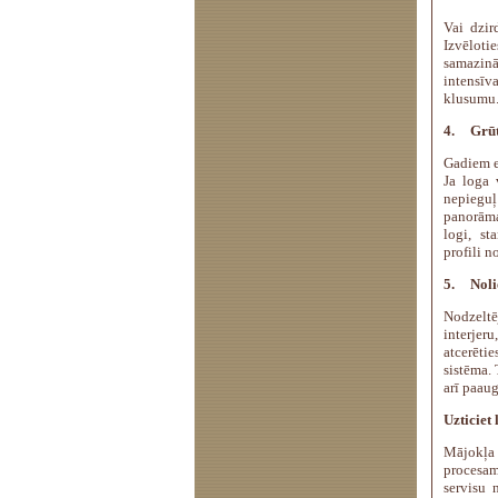
Vai dzi
Izvēloti
samazinā
intensīv
klusumu
4.
Grūt
Gadiem ej
Ja loga 
nepieguļ
panorāma
logi, st
profili n
5.
Noli
Nodzeltē
interjer
atcerēti
sistēma. 
arī paaug
Uzticiet
Mājokļa
procesa
servisu 