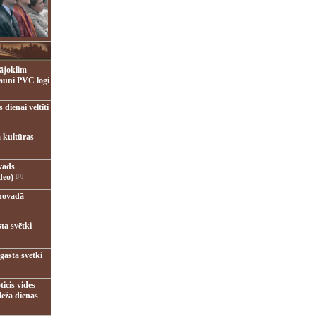
ājoklim
jauni PVC logi
dienai veltīti
 kultūras
vads
deo)
[0]
novadā
ta svētki
gasta svētki
ticis vides
eža dienas