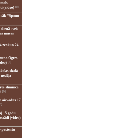
gmols
ti (video)
[0]
u sāk “Spoon
 dienā sveic
nas māsas
4 zēni un 24
jauno Ogres
ideo)
[0]
kslas skolā
 nedēļa
res slimnīcā
i
[0]
 aizvadīts 17.
0]
āj 15 gadu
zstādi (video)
o pacientu