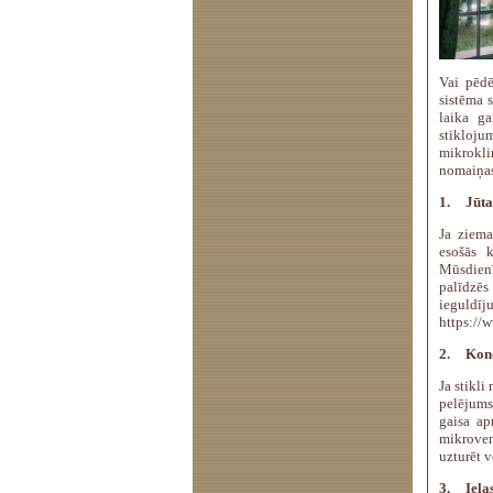
Vai pēdē
sistēma 
laika ga
stikloj
mikrokli
nomaiņas
1.
Jūta
Ja ziema
esošās k
Mūsdienī
palīdzē
ieguldī
https://
2.
Kond
Ja stikli
pelējums
gaisa ap
mikroven
uzturēt v
3.
Iela