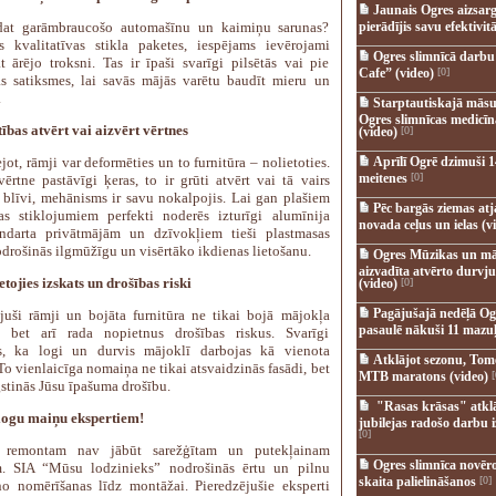
Jaunais Ogres aizsar
rdat garāmbraucošo automašīnu un kaimiņu sarunas?
pierādījis savu efektivitā
es kvalitatīvas stikla paketes, iespējams ievērojami
Ogres slimnīcā darb
t ārējo troksni. Tas ir īpaši svarīgi pilsētās vai pie
Cafe” (video)
[0]
as satiksmes, lai savās mājās varētu baudīt mieru un
.
Starptautiskajā māsu
Ogres slimnīcas medicī
ības atvērt vai aizvērt vērtnes
(video)
[0]
ot, rāmji var deformēties un to furnitūra – nolietoties.
Aprīlī Ogrē dzimuši 1
meitenes
[0]
vērtne pastāvīgi ķeras, to ir grūti atvērt vai tā vairs
 blīvi, mehānisms ir savu nokalpojis. Lai gan plašiem
Pēc bargās ziemas at
s stiklojumiem perfekti noderēs izturīgi alumīnija
novada ceļus un ielas (v
andarta privātmājām un dzīvokļiem tieši plastmasas
odrošinās ilgmūžīgu un visērtāko ikdienas lietošanu.
Ogres Mūzikas un mā
aizvadīta atvērto durvju
etojies izskats un drošības riski
(video)
[0]
Pagājušajā nedēļā Og
juši rāmji un bojāta furnitūra ne tikai bojā mājokļa
pasaulē nākuši 11 mazuļ
u, bet arī rada nopietnus drošības riskus. Svarīgi
es, ka logi un durvis mājoklī darbojas kā vienota
Atklājot sezonu, Tomē
To vienlaicīga nomaiņa ne tikai atsvaidzinās fasādi, bet
MTB maratons (video)
[
stinās Jūsu īpašuma drošību.
"Rasas krāsas" atkl
 logu maiņu ekspertiem!
jubilejas radošo darbu i
[0]
 remontam nav jābūt sarežģītam un putekļainam
Ogres slimnīca novēr
m. SIA “Mūsu lodzinieks” nodrošinās ērtu un pilnu
skaita palielināšanos
[0]
no nomērīšanas līdz montāžai. Pieredzējušie eksperti