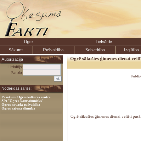
Ogre
Lielvārde
Sākums
Pašvaldība
Sabiedrība
Izglītība
Ogrē sākušies ģimenes dienai veltī
Autorizācija
Lietotājs:
Parole:
Public
Noderīgas saites:
Pasākumi Ogres kultūras centrā
SIA "Ogres Namsaimnieks"
Ogres novada pašvaldība
Ogres rajona slimnīca
Ogrē sākušies ģimenes dienai veltīti pas