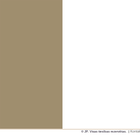
Kontak
© JP. Visas tiesības rezervētas.
|