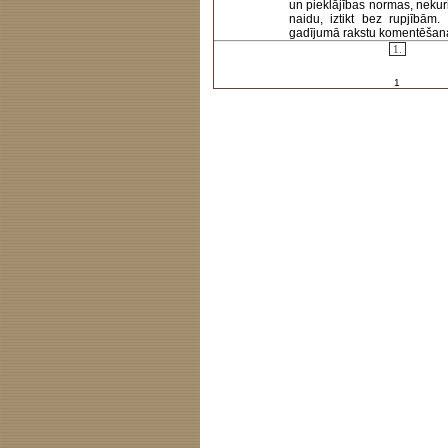
un pieklājības normas, nekur
naidu, iztikt bez rupjībām
gadījumā rakstu komentēšanas 
1.
1