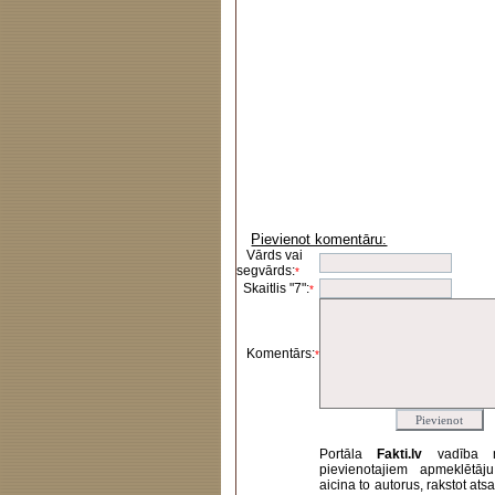
Pievienot komentāru:
Vārds vai
segvārds:
*
Skaitlis "7":
*
Komentārs:
*
Portāla
Fakti.lv
vadība 
pievienotajiem apmeklētāj
aicina to autorus, rakstot at