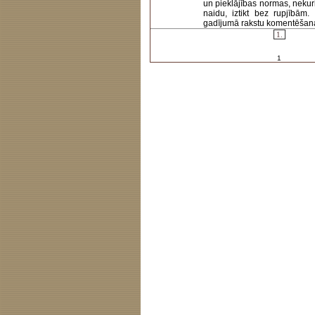
un pieklājības normas, nekur
naidu, iztikt bez rupjībām
gadījumā rakstu komentēšanas 
1.
1