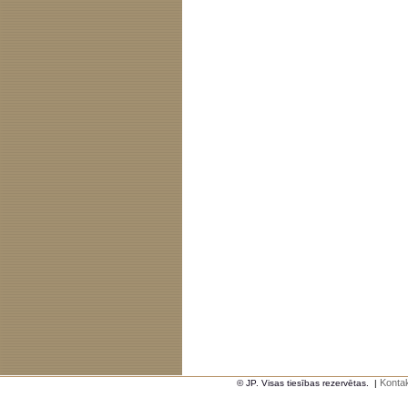
Kontak
© JP. Visas tiesības rezervētas.
|