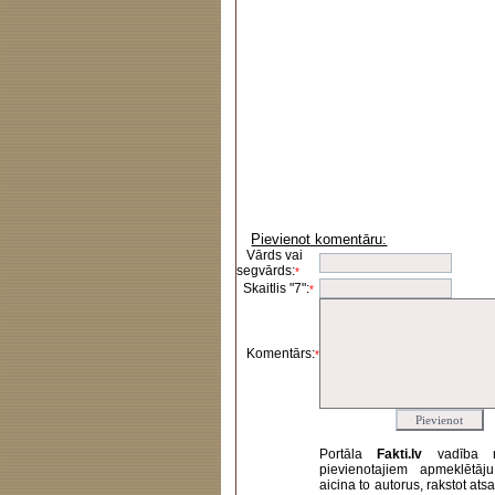
Pievienot komentāru:
Vārds vai
segvārds:
*
Skaitlis "7":
*
Komentārs:
*
Portāla
Fakti.lv
vadība 
pievienotajiem apmeklētāj
aicina to autorus, rakstot at