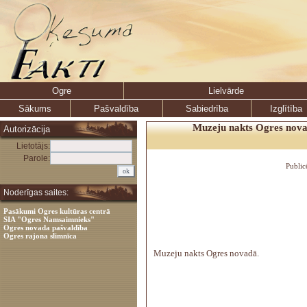
Ogre
Lielvārde
Sākums
Pašvaldība
Sabiedrība
Izglītība
Muzeju nakts Ogres nova
Autorizācija
Lietotājs:
Parole:
Public
Noderīgas saites:
Pasākumi Ogres kultūras centrā
SIA "Ogres Namsaimnieks"
Ogres novada pašvaldība
Ogres rajona slimnīca
Muzeju nakts Ogres novadā.