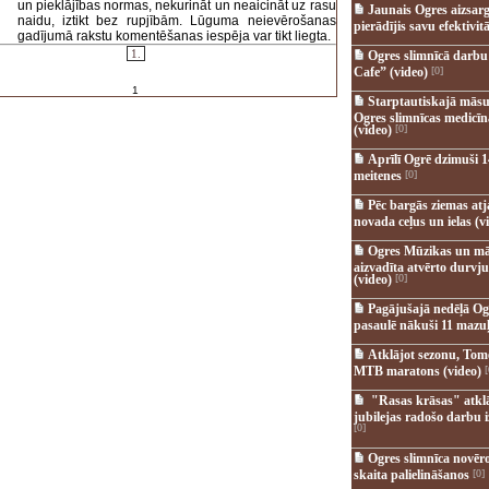
un pieklājības normas, nekurināt un neaicināt uz rasu
Jaunais Ogres aizsar
naidu, iztikt bez rupjībām. Lūguma neievērošanas
pierādījis savu efektivitā
gadījumā rakstu komentēšanas iespēja var tikt liegta.
1.
Ogres slimnīcā darb
Cafe” (video)
[0]
1
Starptautiskajā māsu
Ogres slimnīcas medicī
(video)
[0]
Aprīlī Ogrē dzimuši 1
meitenes
[0]
Pēc bargās ziemas at
novada ceļus un ielas (v
Ogres Mūzikas un mā
aizvadīta atvērto durvju
(video)
[0]
Pagājušajā nedēļā Og
pasaulē nākuši 11 mazuļ
Atklājot sezonu, Tomē
MTB maratons (video)
[
"Rasas krāsas" atkl
jubilejas radošo darbu i
[0]
Ogres slimnīca novēr
skaita palielināšanos
[0]