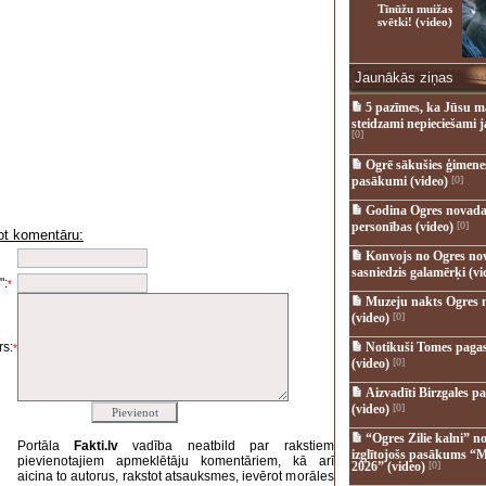
Tīnūžu muižas
svētki! (video)
Jaunākās ziņas
5 pazīmes, ka Jūsu m
steidzami nepieciešami 
[0]
Ogrē sākušies ģimenes 
pasākumi (video)
[0]
Godina Ogres novada
personības (video)
[0]
ot komentāru:
i
Konvojs no Ogres no
sasniedzis galamērķi (vi
":
*
Muzeju nakts Ogres 
(video)
[0]
s:
Notikuši Tomes pagas
*
(video)
[0]
Aizvadīti Birzgales pa
(video)
[0]
“Ogres Zilie kalni” no
Portāla
Fakti.lv
vadība neatbild par rakstiem
izglītojošs pasākums “M
pievienotajiem apmeklētāju komentāriem, kā arī
2026” (video)
[0]
aicina to autorus, rakstot atsauksmes, ievērot morāles