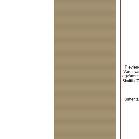
Pievien
Vārds va
segvārds:
*
Skaitlis "7
Komentār