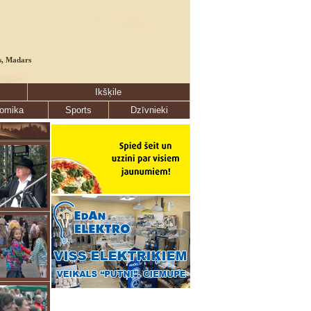
s, Madars
Ikšķile
omika
Sports
Dzīvnieki