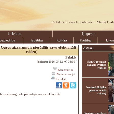
Piektdiena, 7. augusts, vārda dienas:
Alfrēds, Fredi
Lielvārde
Ķegums
Sabiedrība
Izglītība
Kultūra
Kārtība
Ekon
 Ogres aizsargmols pierādījis savu efektivitāti
Aktuāli
(video)
Fakti.lv
Publicēts: 2026-05-12 07:33:00 /
Svin Ogresgala
pagasta svētkus
(video)
Komentāri (0)
Ziņot redakcijai
Izdrukāt
Notikuši Ikšķiles
pilsētas svētki
(video)
gres aizsargmols pierādījis savu efektivitāti.
Pirmoreiz notikuši