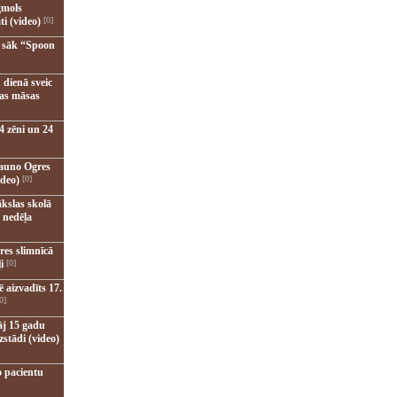
gmols
ti (video)
[0]
u sāk “Spoon
 dienā sveic
nas māsas
4 zēni un 24
jauno Ogres
ideo)
[0]
kslas skolā
 nedēļa
res slimnīcā
i
[0]
 aizvadīts 17.
0]
āj 15 gadu
zstādi (video)
o pacientu