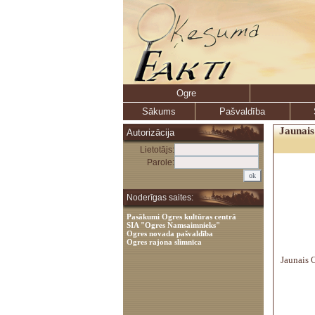
Ogre
Sākums
Pašvaldība
Jaunais
Autorizācija
Lietotājs:
Parole:
Noderīgas saites:
Pasākumi Ogres kultūras centrā
SIA "Ogres Namsaimnieks"
Ogres novada pašvaldība
Ogres rajona slimnīca
Jaunais O