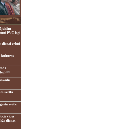
ājoklim
jauni PVC logi
dienai veltīti
 kultūras
vads
deo)
[0]
novadā
ta svētki
gasta svētki
ticis vides
eža dienas