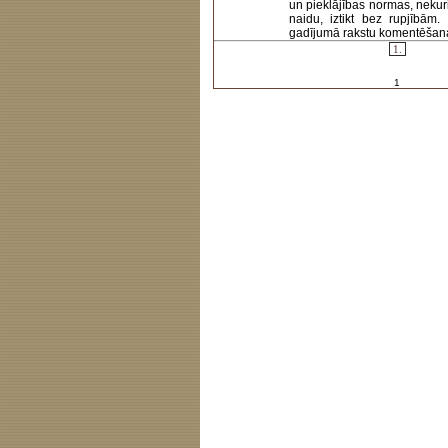
un pieklājības normas, nekur
naidu, iztikt bez rupjībām
gadījumā rakstu komentēšanas 
1.
1