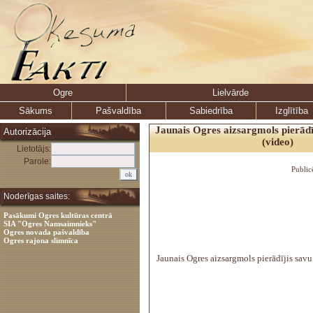
Ogre
Lielvārde
Sākums
Pašvaldība
Sabiedrība
Izglītība
Jaunais Ogres aizsargmols pierādīj
Autorizācija
(video)
Lietotājs:
Parole:
Public
Noderīgas saites:
Pasākumi Ogres kultūras centrā
SIA "Ogres Namsaimnieks"
Ogres novada pašvaldība
Ogres rajona slimnīca
Jaunais Ogres aizsargmols pierādījis savu 