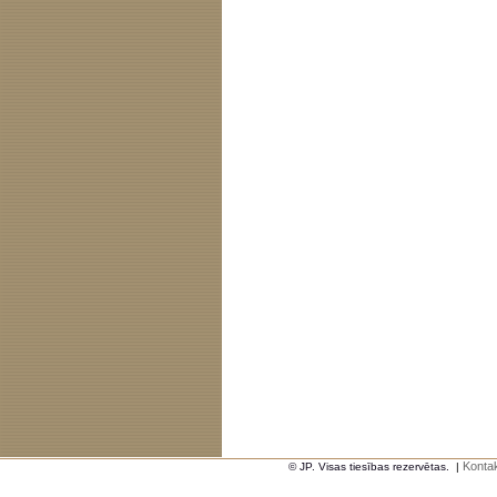
Kontak
© JP. Visas tiesības rezervētas.
|