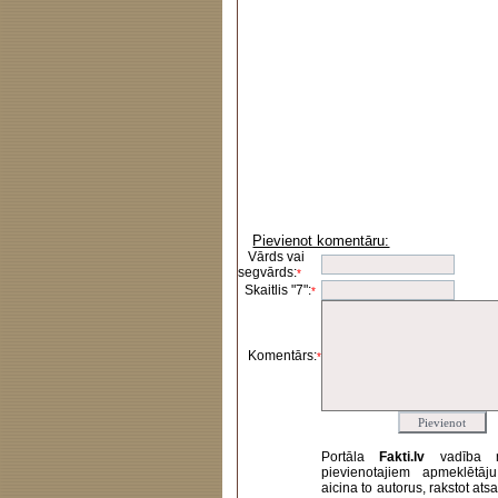
Pievienot komentāru:
Vārds vai
segvārds:
*
Skaitlis "7":
*
Komentārs:
*
Portāla
Fakti.lv
vadība 
pievienotajiem apmeklētāj
aicina to autorus, rakstot at