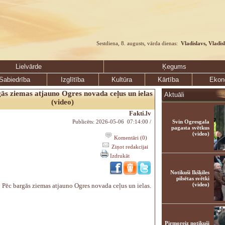
Sestdiena, 8. augusts, vārda dienas:
Vladislavs, Vladis
Lielvārde
Ķegums
Sabiedrība
Izglītība
Kultūra
Kārtība
Ekon
ās ziemas atjauno Ogres novada ceļus un ielas
Aktuāli
(video)
Fakti.lv
Publicēts: 2026-05-06 07:14:00 /
Svin Ogresgala
pagasta svētkus
(video)
Komentāri (0)
Ziņot redakcijai
Izdrukāt
Notikuši Ikšķiles
pilsētas svētki
(video)
Pēc bargās ziemas atjauno Ogres novada ceļus un ielas.
Pirmoreiz notikuši