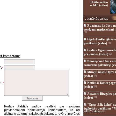
Tīnūžu muižas
svētki! (video)
Jaunākās ziņas
5 pazīmes, ka Jūsu m
steidzami nepieciešami 
[0]
Ogrē sākušies ģimenes 
pasākumi (video)
[0]
Godina Ogres novada
personības (video)
[0]
ot komentāru:
i
Konvojs no Ogres no
sasniedzis galamērķi (vi
":
*
Muzeju nakts Ogres 
(video)
[0]
s:
Notikuši Tomes pagas
*
(video)
[0]
Aizvadīti Birzgales pa
(video)
[0]
“Ogres Zilie kalni” no
Portāla
Fakti.lv
vadība neatbild par rakstiem
izglītojošs pasākums “M
pievienotajiem apmeklētāju komentāriem, kā arī
2026” (video)
[0]
aicina to autorus, rakstot atsauksmes, ievērot morāles