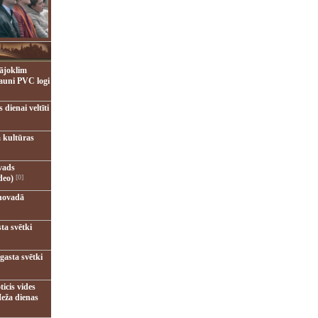
ājoklim
jauni PVC logi
dienai veltīti
 kultūras
vads
deo)
[0]
novadā
ta svētki
gasta svētki
ticis vides
eža dienas