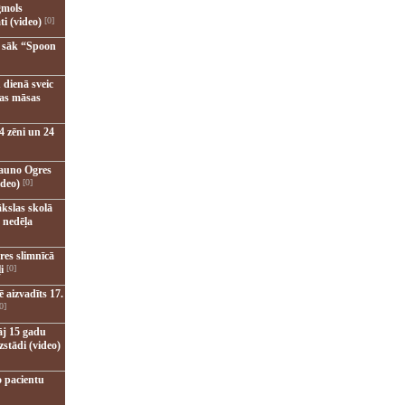
gmols
ti (video)
[0]
u sāk “Spoon
 dienā sveic
nas māsas
4 zēni un 24
jauno Ogres
ideo)
[0]
kslas skolā
 nedēļa
res slimnīcā
i
[0]
 aizvadīts 17.
0]
āj 15 gadu
zstādi (video)
o pacientu