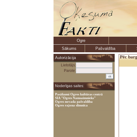
Ogre
Sākums
Pašvaldība
Pēc barg
Autorizācija
Lietotājs:
Parole:
Noderīgas saites:
Pasākumi Ogres kultūras centrā
SIA "Ogres Namsaimnieks"
Ogres novada pašvaldība
Ogres rajona slimnīca