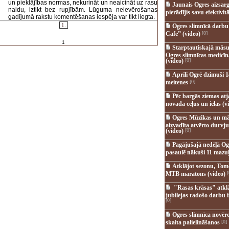
un pieklājības normas, nekurināt un neaicināt uz rasu
Jaunais Ogres aizsar
naidu, iztikt bez rupjībām. Lūguma neievērošanas
pierādījis savu efektivitā
gadījumā rakstu komentēšanas iespēja var tikt liegta.
1.
Ogres slimnīcā darb
Cafe” (video)
[0]
1
Starptautiskajā māsu
Ogres slimnīcas medicī
(video)
[0]
Aprīlī Ogrē dzimuši 1
meitenes
[0]
Pēc bargās ziemas at
novada ceļus un ielas (v
Ogres Mūzikas un mā
aizvadīta atvērto durvju
(video)
[0]
Pagājušajā nedēļā Og
pasaulē nākuši 11 mazuļ
Atklājot sezonu, Tomē
MTB maratons (video)
[
"Rasas krāsas" atkl
jubilejas radošo darbu i
[0]
Ogres slimnīca novēr
skaita palielināšanos
[0]