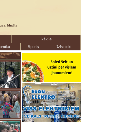
lava, Mudīte
Ikšķile
omika
Sports
Dzīvnieki