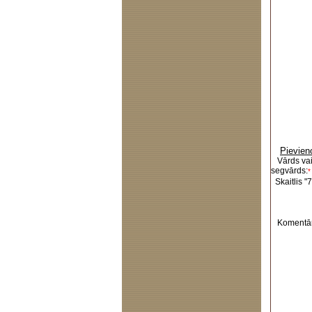
Pievien
Vārds va
segvārds:
*
Skaitlis "7
Komentār