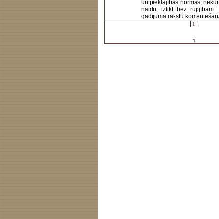
un pieklājības normas, nekur
naidu, iztikt bez rupjībām
gadījumā rakstu komentēšanas 
1.
1