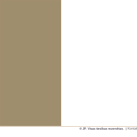
Kontak
© JP. Visas tiesības rezervētas.
|