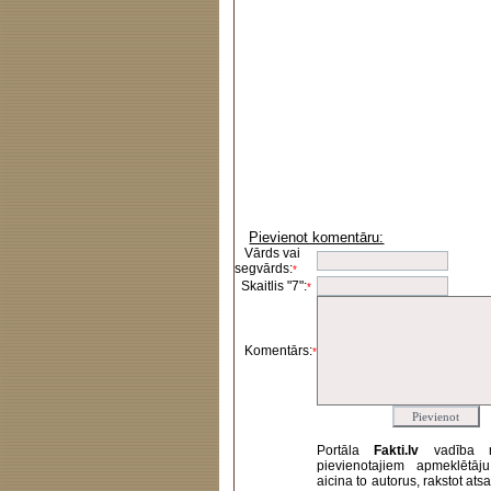
Pievienot komentāru:
Vārds vai
segvārds:
*
Skaitlis "7":
*
Komentārs:
*
Portāla
Fakti.lv
vadība 
pievienotajiem apmeklētāj
aicina to autorus, rakstot at