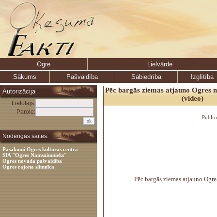
Ogre
Lielvārde
Sākums
Pašvaldība
Sabiedrība
Izglītība
Pēc bargās ziemas atjauno Ogres n
Autorizācija
(video)
Lietotājs:
Parole:
Public
Noderīgas saites:
Pasākumi Ogres kultūras centrā
SIA "Ogres Namsaimnieks"
Ogres novada pašvaldība
Ogres rajona slimnīca
Pēc bargās ziemas atjauno Ogres