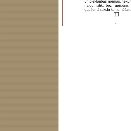
un pieklājības normas, nekur
naidu, iztikt bez rupjībām
gadījumā rakstu komentēšanas 
1.
1