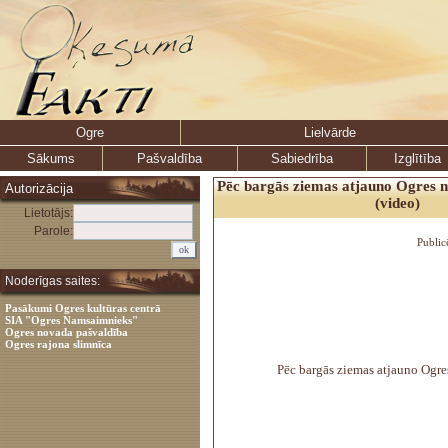
Ogre
Lielvārde
Sākums
Pašvaldība
Sabiedrība
Izglītība
Pēc bargās ziemas atjauno Ogres n
Autorizācija
(video)
Lietotājs:
Parole:
Public
Noderīgas saites:
Pasākumi Ogres kultūras centrā
SIA "Ogres Namsaimnieks"
Ogres novada pašvaldība
Ogres rajona slimnīca
Pēc bargās ziemas atjauno Ogres