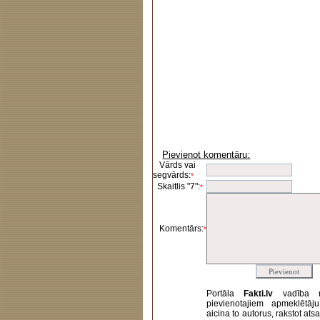
Pievienot komentāru:
Vārds vai
segvārds:
*
Skaitlis "7":
*
Komentārs:
*
Portāla
Fakti.lv
vadība 
pievienotajiem apmeklētāj
aicina to autorus, rakstot at