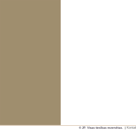
Kontak
© JP. Visas tiesības rezervētas.
|