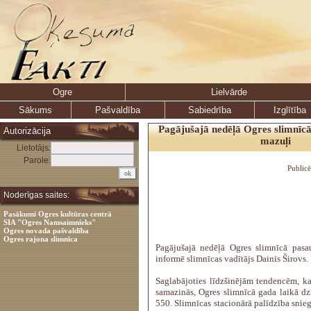
Ogre
Lielvārde
Sākums
Pašvaldība
Sabiedrība
Izglītība
Pagājušajā nedēļā Ogres slimnīcā
Autorizācija
mazuļi
Lietotājs:
Parole:
Public
Noderīgas saites:
Pasākumi Ogres kultūras centrā
SIA "Ogres Namsaimnieks"
Ogres novada pašvaldība
Ogres rajona slimnīca
Pagājušajā nedēļā Ogres slimnīcā pasa
informē slimnīcas vadītājs Dainis Širovs.
Saglabājoties līdzšinējām tendencēm, kau
samazinās, Ogres slimnīcā gada laikā dz
550. Slimnīcas stacionārā palīdzība snie