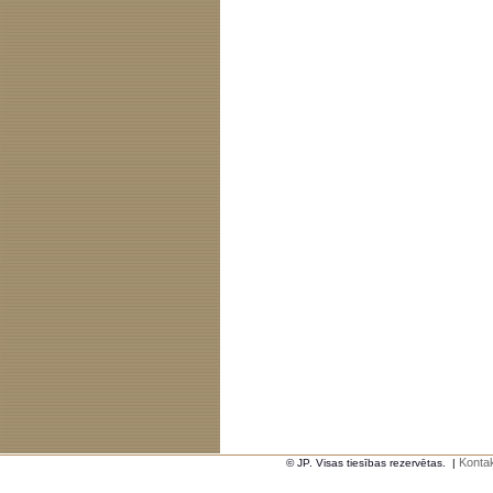
Kontak
© JP. Visas tiesības rezervētas.
|