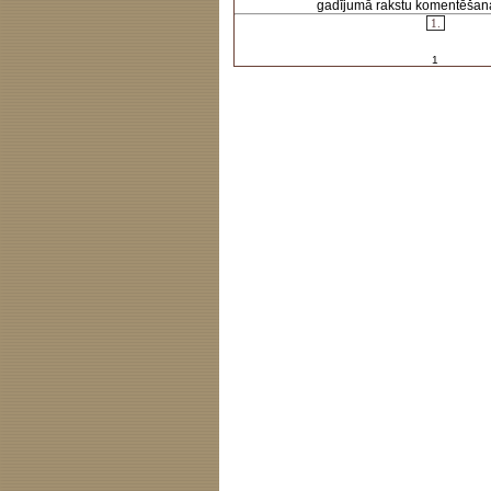
gadījumā rakstu komentēšanas 
1.
1