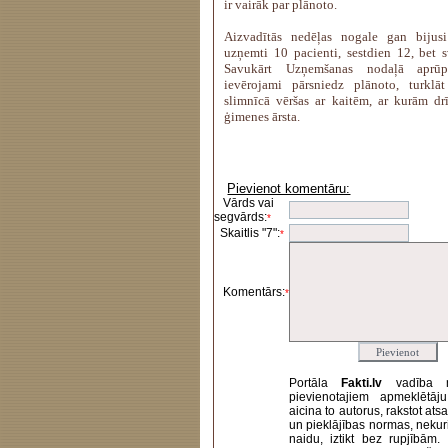
ir vairāk par plānoto.
Aizvadītās nedēļas nogale gan bijusi
uzņemti 10 pacienti, sestdien 12, bet s
Savukārt Uzņemšanas nodaļā aprūp
ievērojami pārsniedz plānoto, turklā
slimnīcā vēršas ar kaitēm, ar kurām dr
ģimenes ārsta.
Pievienot komentāru:
Vārds vai
segvārds:
*
Skaitlis "7":
*
Komentārs:
*
Portāla
Fakti.lv
vadība 
pievienotajiem apmeklētāj
aicina to autorus, rakstot at
un pieklājības normas, nekur
naidu, iztikt bez rupjībām