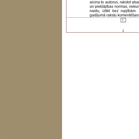
aicina to autorus, rakstot at
un pieklājības normas, nekur
naidu, iztikt bez rupjībām
gadījumā rakstu komentēšanas 
1.
1