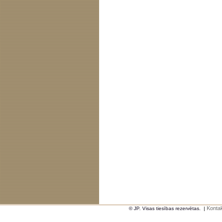
Kontak
© JP. Visas tiesības rezervētas.
|