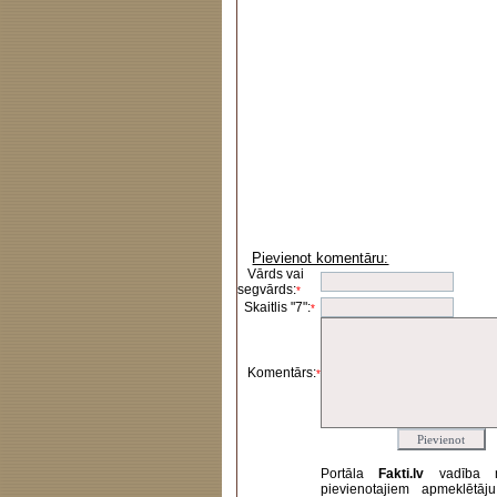
Pievienot komentāru:
Vārds vai
segvārds:
*
Skaitlis "7":
*
Komentārs:
*
Portāla
Fakti.lv
vadība 
pievienotajiem apmeklētāj