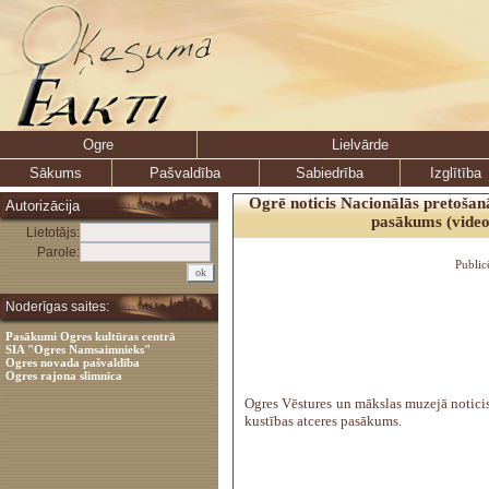
Ogre
Lielvārde
Sākums
Pašvaldība
Sabiedrība
Izglītība
Ogrē noticis Nacionālās pretošanā
Autorizācija
pasākums (video
Lietotājs:
Parole:
Public
Noderīgas saites:
Pasākumi Ogres kultūras centrā
SIA "Ogres Namsaimnieks"
Ogres novada pašvaldība
Ogres rajona slimnīca
Ogres Vēstures un mākslas muzejā notici
kustības atceres pasākums.