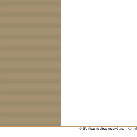
Kontak
© JP. Visas tiesības rezervētas.
|