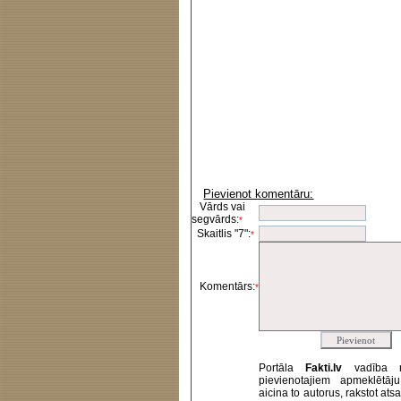
Pievienot komentāru:
Vārds vai
segvārds:
*
Skaitlis "7":
*
Komentārs:
*
Portāla
Fakti.lv
vadība 
pievienotajiem apmeklētāj
aicina to autorus, rakstot at