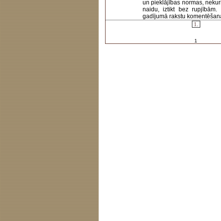
un pieklājības normas, nekur
naidu, iztikt bez rupjībām
gadījumā rakstu komentēšanas 
1.
1