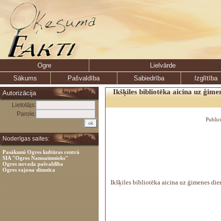
Ogre
Lielvārde
Sākums
Pašvaldība
Sabiedrība
Izglītība
Ikšķiles bibliotēka aicina uz ģim
Autorizācija
Lietotājs:
Parole:
Public
Noderīgas saites:
Pasākumi Ogres kultūras centrā
SIA "Ogres Namsaimnieks"
Ogres novada pašvaldība
Ogres rajona slimnīca
Ikšķiles bibliotēka aicina uz ģimenes di