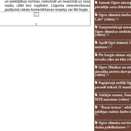
un pieklājības normas, nekurināt un neaicināt uz rasu
Jaunais Ogres aizsar
naidu, iztikt bez rupjībām. Lūguma neievērošanas
pierādījis savu efektivitā
gadījumā rakstu komentēšanas iespēja var tikt liegta.
1.
Ogres slimnīcā darb
Cafe” (video)
[0]
1
Starptautiskajā māsu
Ogres slimnīcas medicī
(video)
[0]
Aprīlī Ogrē dzimuši 1
meitenes
[0]
Pēc bargās ziemas at
novada ceļus un ielas (v
Ogres Mūzikas un mā
aizvadīta atvērto durvju
(video)
[0]
Pagājušajā nedēļā Og
pasaulē nākuši 11 mazuļ
Atklājot sezonu, Tomē
MTB maratons (video)
[
"Rasas krāsas" atkl
jubilejas radošo darbu i
[0]
Ogres slimnīca novēr
skaita palielināšanos
[0]