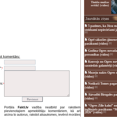
Tīnūžu muižas
svētki! (video)
Jaunākās ziņas
5 pazīmes, ka Jūsu m
steidzami nepieciešami 
[0]
Ogrē sākušies ģimenes 
pasākumi (video)
[0]
Godina Ogres novada
personības (video)
[0]
ot komentāru:
i
Konvojs no Ogres no
sasniedzis galamērķi (vi
":
*
Muzeju nakts Ogres 
(video)
[0]
s:
Notikuši Tomes pagas
*
(video)
[0]
Aizvadīti Birzgales pa
(video)
[0]
“Ogres Zilie kalni” no
Portāla
Fakti.lv
vadība neatbild par rakstiem
izglītojošs pasākums “M
pievienotajiem apmeklētāju komentāriem, kā arī
2026” (video)
[0]
aicina to autorus, rakstot atsauksmes, ievērot morāles