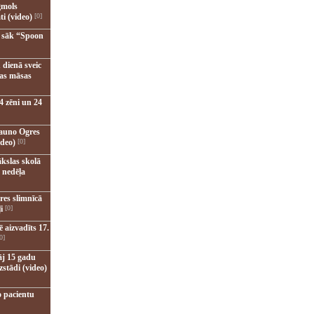
gmols
ti (video)
[0]
u sāk “Spoon
 dienā sveic
nas māsas
4 zēni un 24
jauno Ogres
ideo)
[0]
kslas skolā
 nedēļa
res slimnīcā
i
[0]
 aizvadīts 17.
0]
āj 15 gadu
zstādi (video)
o pacientu