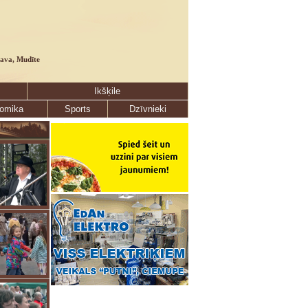
lava, Mudīte
Ikšķile
omika
Sports
Dzīvnieki