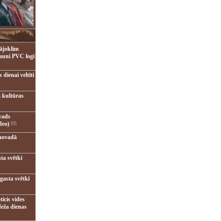
ājoklim
jauni PVC logi
dienai veltīti
 kultūras
vads
deo)
[0]
novadā
ta svētki
gasta svētki
ticis vides
eža dienas