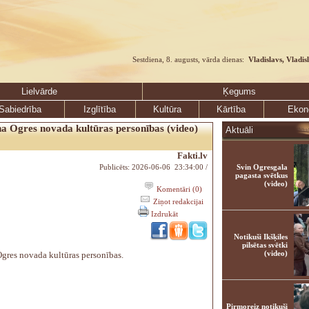
Sestdiena, 8. augusts, vārda dienas:
Vladislavs, Vladis
Lielvārde
Ķegums
Sabiedrība
Izglītība
Kultūra
Kārtība
Ekon
a Ogres novada kultūras personības (video)
Aktuāli
Fakti.lv
Publicēts: 2026-06-06 23:34:00 /
Svin Ogresgala
pagasta svētkus
(video)
Komentāri (0)
Ziņot redakcijai
Izdrukāt
Notikuši Ikšķiles
pilsētas svētki
(video)
gres novada kultūras personības.
Pirmoreiz notikuši