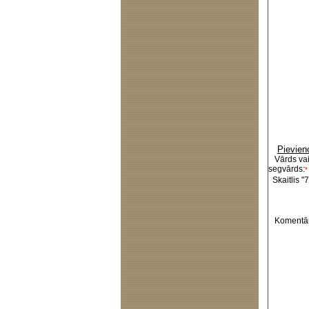
Pievien
Vārds va
segvārds:
*
Skaitlis "7
Komentār