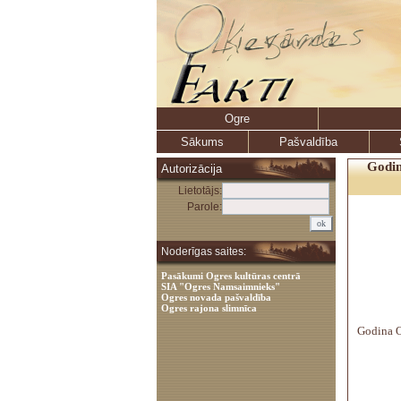
Ogre
Sākums
Pašvaldība
Godin
Autorizācija
Lietotājs:
Parole:
Noderīgas saites:
Pasākumi Ogres kultūras centrā
SIA "Ogres Namsaimnieks"
Ogres novada pašvaldība
Ogres rajona slimnīca
Godina O