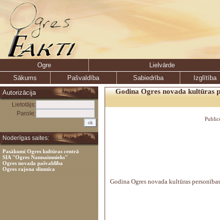
Ogre
Lielvārde
Sākums
Pašvaldība
Sabiedrība
Izglītība
Godina Ogres novada kultūras p
Autorizācija
Lietotājs:
Parole:
Public
Noderīgas saites:
Pasākumi Ogres kultūras centrā
SIA "Ogres Namsaimnieks"
Ogres novada pašvaldība
Ogres rajona slimnīca
Godina Ogres novada kultūras personības