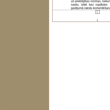
un pieklājības normas, nekur
naidu, iztikt bez rupjībām
gadījumā rakstu komentēšanas 
1.
1