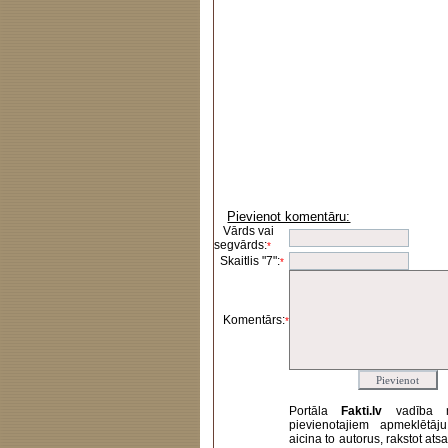
Pievienot komentāru:
Vārds vai
segvārds:
*
Skaitlis "7":
*
Komentārs:
*
Portāla
Fakti.lv
vadība 
pievienotajiem apmeklētāj
aicina to autorus, rakstot at