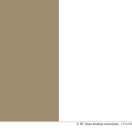
Kontak
© JP. Visas tiesības rezervētas.
|