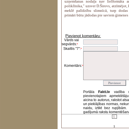
uzņemšanas nodaļa nav lielformāta am
poliklīnika," uzsver D.Širovs, atzīmējot,
meklē palīdzību slimnīcā, turp dodas
primāri būtu jādodas pie saviem ģimenes 
Pievienot komentāru:
Vārds vai
segvārds:
*
Skaitlis "7":
*
Komentārs:
*
Portāla
Fakti.lv
vadība 
pievienotajiem apmeklētāj
aicina to autorus, rakstot at
un pieklājības normas, nekur
naidu, iztikt bez rupjībām
gadījumā rakstu komentēšanas 
1.
1