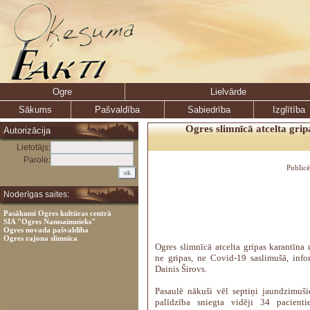
Ogre
Lielvārde
Sākums
Pašvaldība
Sabiedrība
Izglītība
Ogres slimnīcā atcelta grip
Autorizācija
Lietotājs:
Parole:
Public
Noderīgas saites:
Pasākumi Ogres kultūras centrā
SIA "Ogres Namsaimnieks"
Ogres novada pašvaldība
Ogres rajona slimnīca
Ogres slimnīcā atcelta gripas karantīna
ne gripas, ne Covid-19 saslimušā, info
Dainis Širovs.
Pasaulē nākuši vēl septiņi jaundzimuš
palīdzība sniegta vidēji 34 pacienti