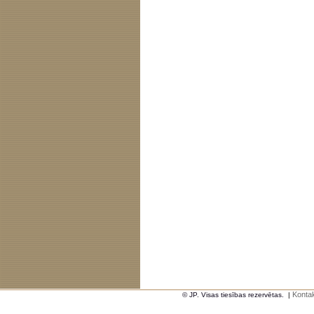
Kontak
© JP. Visas tiesības rezervētas.
|