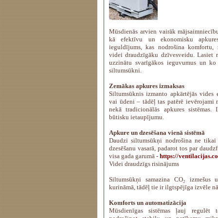
Mūsdienās arvien vairāk mājsaimniecību
kā efektīvu un ekonomisku apkures
ieguldījums, kas nodrošina komfortu,
videi draudzīgāku dzīvesveidu. Lasiet r
uzzinātu svarīgākos ieguvumus un ko 
siltumsūkni.
Zemākas apkures izmaksas
Siltumsūknis izmanto apkārtējās vides 
vai ūdeni – tādēļ tas patērē ievērojami 
nekā tradicionālās apkures sistēmas. 
būtisku ietaupījumu.
Apkure un dzesēšana vienā sistēmā
Daudzi siltumsūkņi nodrošina ne tikai 
dzesēšanu vasarā, padarot tos par daudz
visa gada garumā -
https://ventilacijas.
Videi draudzīgs risinājums
Siltumsūkņi samazina CO₂ izmešus u
kurināmā, tādēļ tie ir ilgtspējīga izvēle n
Komforts un automatizācija
Mūsdienīgas sistēmas ļauj regulēt te