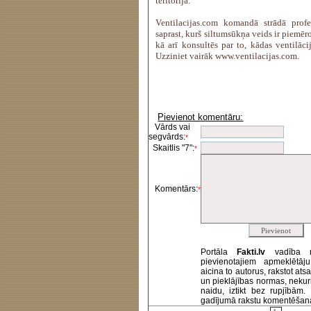
teritorijā.
Ventilacijas.com komandā strādā profes
saprast, kurš siltumsūkņa veids ir piemē
kā arī konsultēs par to, kādas ventilācij
Uzziniet vairāk www.ventilacijas.com.
Pievienot komentāru:
Vārds vai
segvārds:
*
Skaitlis "7":
*
Komentārs:
*
Portāla
Fakti.lv
vadība 
pievienotajiem apmeklētāj
aicina to autorus, rakstot at
un pieklājības normas, nekur
naidu, iztikt bez rupjībām
gadījumā rakstu komentēšanas 