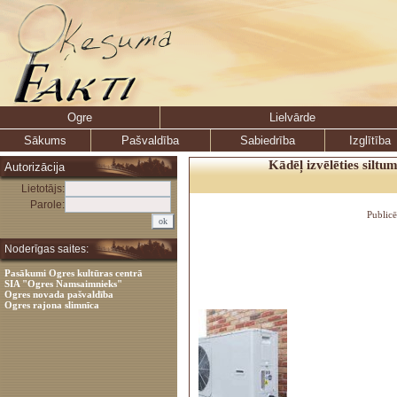
Ogre
Lielvārde
Sākums
Pašvaldība
Sabiedrība
Izglītība
Kādēļ izvēlēties siltu
Autorizācija
Lietotājs:
Parole:
Public
Noderīgas saites:
Pasākumi Ogres kultūras centrā
SIA "Ogres Namsaimnieks"
Ogres novada pašvaldība
Ogres rajona slimnīca