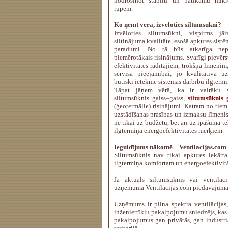
nodrošinot stabilu un patīkamu mik
rūpēm.
Ko ņemt vērā, izvēloties siltumsūkni?
Izvēloties siltumsūkni, vispirms jāi
siltinājuma kvalitāte, esošā apkures sist
paradumi. No tā būs atkarīga nep
piemērotākais risinājums. Svarīgi pievērs
efektivitātes rādītājiem, trokšņa līmenim
servisa pieejamībai, jo kvalitatīva 
būtiski ietekmē sistēmas darbību ilgtermi
Tāpat jāņem vērā, ka ir vairāku 
siltumsūknis gaiss–gaiss,
siltumsūknis 
(ģeotermālie) risinājumi. Katram no tiem 
uzstādīšanas prasības un izmaksu līmenis.
ne tikai uz budžetu, bet arī uz īpašuma 
ilgtermiņa energoefektivitātes mērķiem.
Ieguldījums nākotnē – Ventilacijas.com
Siltumsūknis nav tikai apkures iekārta
ilgtermiņa komfortam un energoefektivitā
Ja aktuāls siltumsūknis vai ventilācij
uzņēmuma Ventilacijas.com piedāvājumā
Uzņēmums ir pilna spektra ventilācijas
inženiertīklu pakalpojumu sniedzējs, kas
pakalpojumus gan privātās, gan industriā