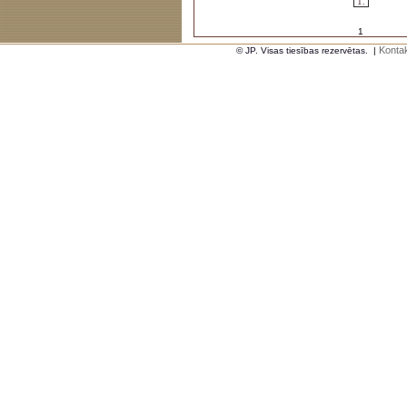
1.
1
Kontak
© JP. Visas tiesības rezervētas.
|