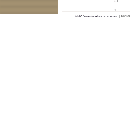
1.
1
Kontak
© JP. Visas tiesības rezervētas.
|