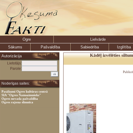
Ogre
Lielvārde
Sākums
Pašvaldība
Sabiedrība
Izglītība
Kādēļ izvēlēties siltu
Autorizācija
Lietotājs:
Parole:
Public
Noderīgas saites:
Pasākumi Ogres kultūras centrā
SIA "Ogres Namsaimnieks"
Ogres novada pašvaldība
Ogres rajona slimnīca