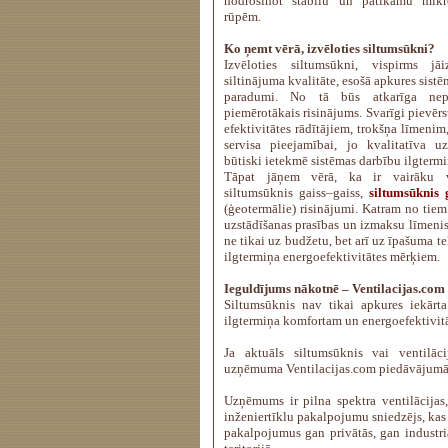
nodrošinot stabilu un patīkamu mik
rūpēm.
Ko ņemt vērā, izvēloties siltumsūkni?
Izvēloties siltumsūkni, vispirms jāi
siltinājuma kvalitāte, esošā apkures sist
paradumi. No tā būs atkarīga nep
piemērotākais risinājums. Svarīgi pievērs
efektivitātes rādītājiem, trokšņa līmenim
servisa pieejamībai, jo kvalitatīva 
būtiski ietekmē sistēmas darbību ilgtermi
Tāpat jāņem vērā, ka ir vairāku 
siltumsūknis gaiss–gaiss,
siltumsūknis 
(ģeotermālie) risinājumi. Katram no tiem 
uzstādīšanas prasības un izmaksu līmenis.
ne tikai uz budžetu, bet arī uz īpašuma 
ilgtermiņa energoefektivitātes mērķiem.
Ieguldījums nākotnē – Ventilacijas.com
Siltumsūknis nav tikai apkures iekārta
ilgtermiņa komfortam un energoefektivitā
Ja aktuāls siltumsūknis vai ventilācij
uzņēmuma Ventilacijas.com piedāvājumā
Uzņēmums ir pilna spektra ventilācijas
inženiertīklu pakalpojumu sniedzējs, kas
pakalpojumus gan privātās, gan industriā