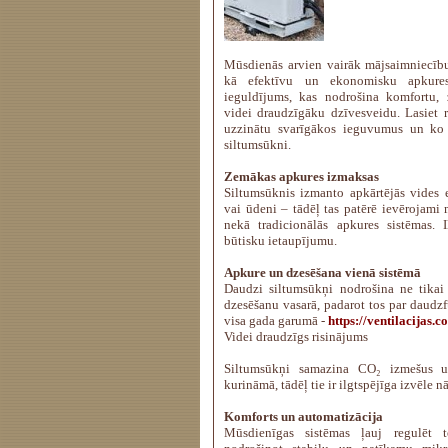
Mūsdienās arvien vairāk mājsaimniecību
kā efektīvu un ekonomisku apkures
ieguldījums, kas nodrošina komfortu,
videi draudzīgāku dzīvesveidu. Lasiet r
uzzinātu svarīgākos ieguvumus un ko 
siltumsūkni.
Zemākas apkures izmaksas
Siltumsūknis izmanto apkārtējās vides 
vai ūdeni – tādēļ tas patērē ievērojami 
nekā tradicionālās apkures sistēmas. 
būtisku ietaupījumu.
Apkure un dzesēšana vienā sistēmā
Daudzi siltumsūkņi nodrošina ne tikai 
dzesēšanu vasarā, padarot tos par daudz
visa gada garumā -
https://ventilacijas.
Videi draudzīgs risinājums
Siltumsūkņi samazina CO₂ izmešus u
kurināmā, tādēļ tie ir ilgtspējīga izvēle n
Komforts un automatizācija
Mūsdienīgas sistēmas ļauj regulēt te