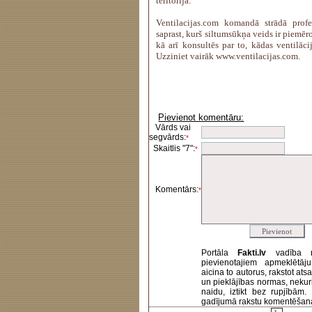
teritorijā.
Ventilacijas.com komandā strādā profes
saprast, kurš siltumsūkņa veids ir piemē
kā arī konsultēs par to, kādas ventilācij
Uzziniet vairāk www.ventilacijas.com.
Pievienot komentāru:
Vārds vai
segvārds:
*
Skaitlis "7":
*
Komentārs:
*
Portāla
Fakti.lv
vadība 
pievienotajiem apmeklētāj
aicina to autorus, rakstot at
un pieklājības normas, nekur
naidu, iztikt bez rupjībām
gadījumā rakstu komentēšanas 