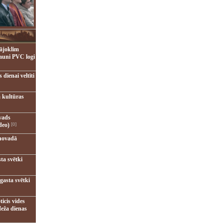
ājoklim
jauni PVC logi
dienai veltīti
 kultūras
vads
deo)
[0]
novadā
ta svētki
gasta svētki
ticis vides
eža dienas