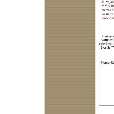
Ja vajad
MMK Riep
ziemas r
kā riepu
www.mmk
Pievien
Vārds va
segvārds:
*
Skaitlis "7
Komentār