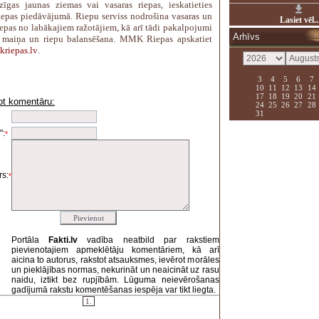
zīgas jaunas ziemas vai vasaras riepas, ieskatieties
as piedāvājumā. Riepu serviss nodrošina vasaras un
Lasiet vēl..
iepas no labākajiem ražotājiem, kā arī tādi pakalpojumi
Arhīvs
 maiņa un riepu balansēšana. MMK Riepas apskatiet
riepas.lv
.
3
4
5
6
7
10
11
12
13
14
17
18
19
20
21
ot komentāru:
24
25
26
27
28
i
31
":
*
s:
*
Portāla
Fakti.lv
vadība neatbild par rakstiem
pievienotajiem apmeklētāju komentāriem, kā arī
aicina to autorus, rakstot atsauksmes, ievērot morāles
un pieklājības normas, nekurināt un neaicināt uz rasu
naidu, iztikt bez rupjībām. Lūguma neievērošanas
gadījumā rakstu komentēšanas iespēja var tikt liegta.
1.