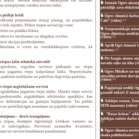
u skaitu. Neliela atšķirība marķējumā var nozīmēt
Jaunais Ogres aizsar
mu ietaupījumu vairāku sezonu laikā.
pierādījis savu efektivitā
t pēdējā brīdī
Ogres slimnīcā darb
sākumā pieprasījums strauji pieaug, un populārākie
Cafe” (video)
[0]
ri tiek izpirkti. Pērkot riepas savlaicīgi varat:
Starptautiskajā māsu
lēties no plašāka klāsta;
Ogres slimnīcas medicī
irīties no steidzamas un dārgākas izvēles;
(video)
[0]
ntot akcijas piedāvājumus.
Aprīlī Ogrē dzimuši 1
lānošana ir viens no vienkāršākajiem veidiem, kā
meitenes
[0]
Pēc bargās ziemas at
 riepas labā tehniskā stāvoklī
novada ceļus un ielas (v
 spiediens, regulāra savirzes pārbaude un riepu
ana pagarina riepu kalpošanas laiku. Nepietiekams
Ogres Mūzikas un mā
aizvadīta atvērto durvju
 paātrina nodilumu un palielina degvielas patēriņu.
(video)
[0]
t riepu uzglabāšanu servisā
Pagājušajā nedēļā Og
uzglabāšana pagarina riepu mūžu. Daudzi riepu servisi
pasaulē nākuši 11 mazuļ
profesionālu uzglabāšanu atbilstošos apstākļos, kas
Atklājot sezonu, Tomē
no deformācijas un gumijas bojājumiem. Tas palīdz
MTB maratons (video)
[
ies no priekšlaicīgas nomaiņas un papildu izdevumiem.
"Rasas krāsas" atkl
sinājums – drošs ietaupījums
jubilejas radošo darbu i
es riepas, domājiet ilgtermiņā. Lētākais variants ne
[0]
 ir izdevīgākais. Pievērsiet uzmanību kvalitātei,
Ogres slimnīca novēr
am un saviem braukšanas paradumiem.
skaita palielināšanos
[0]