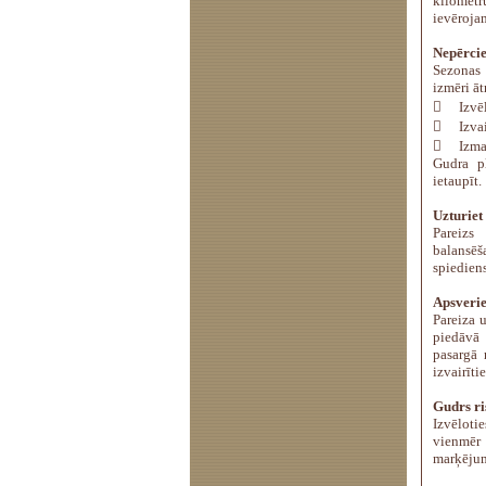
kilometr
ievēroja
Nepērcie
Sezonas 
izmēri āt

Izvē

Izva

Izma
Gudra p
ietaupīt.
Uzturiet
Pareizs
balansēš
spiediens
Apsverie
Pareiza 
piedāvā 
pasargā 
izvairīt
Gudrs ri
Izvēloti
vienmēr
marķējum