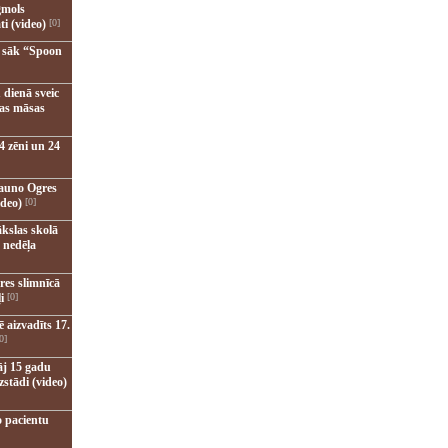
gmols
ti (video)
[0]
u sāk “Spoon
 dienā sveic
nas māsas
4 zēni un 24
jauno Ogres
ideo)
[0]
kslas skolā
 nedēļa
res slimnīcā
i
[0]
 aizvadīts 17.
0]
āj 15 gadu
zstādi (video)
o pacientu