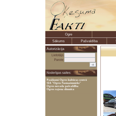
Ogre
Sākums
Pašvaldība
Autorizācija
Lietotājs:
Parole:
Noderīgas saites:
Pasākumi Ogres kultūras centrā
SIA "Ogres Namsaimnieks"
Ogres novada pašvaldība
Ogres rajona slimnīca