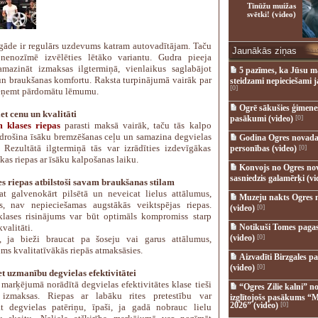
Tīnūžu muižas
svētki! (video)
gāde ir regulārs uzdevums katram autovadītājam. Taču
Jaunākās ziņas
 nenozīmē izvēlēties lētāko variantu. Gudra pieeja
amazināt izmaksas ilgtermiņā, vienlaikus saglabājot
5 pazīmes, ka Jūsu m
un braukšanas komfortu. Raksta turpinājumā vairāk par
steidzami nepieciešami 
[0]
ieņemt pārdomātu lēmumu.
Ogrē sākušies ģimenes 
et cenu un kvalitāti
pasākumi (video)
[0]
 klases riepas
parasti maksā vairāk, taču tās kalpo
odrošina īsāku bremzēšanas ceļu un samazina degvielas
Godina Ogres novada
. Rezultātā ilgtermiņā tās var izrādīties izdevīgākas
personības (video)
[0]
kas riepas ar īsāku kalpošanas laiku.
Konvojs no Ogres no
sasniedzis galamērķi (vi
ies riepas atbilstoši savam braukšanas stilam
at galvenokārt pilsētā un neveicat lielus attālumus,
Muzeju nakts Ogres 
s, nav nepieciešamas augstākās veiktspējas riepas.
(video)
[0]
klases risinājums var būt optimāls kompromiss starp
valitāti.
Notikuši Tomes pagas
(video)
[0]
, ja bieži braucat pa šoseju vai garus attālumus,
ms kvalitatīvākās riepās atmaksāsies.
Aizvadīti Birzgales pa
(video)
[0]
et uzmanību degvielas efektivitātei
 marķējumā norādītā degvielas efektivitātes klase tieši
“Ogres Zilie kalni” no
 izmaksas. Riepas ar labāku rites pretestību var
izglītojošs pasākums “M
2026” (video)
[0]
t degvielas patēriņu, īpaši, ja gadā nobrauc lielu