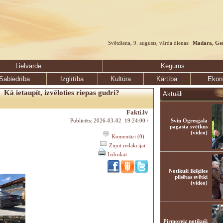
Svētdiena, 9. augusts, vārda dienas:
Madara, Ge
Lielvārde
Ķegums
Sabiedrība
Izglītība
Kultūra
Kārtība
Ekon
Kā ietaupīt, izvēloties riepas gudri?
Aktuāli
Fakti.lv
Publicēts: 2026-03-02 19:24:00 /
Svin Ogresgala
pagasta svētkus
(video)
Komentāri (0)
Ziņot redakcijai
Izdrukāt
Notikuši Ikšķiles
pilsētas svētki
(video)
Pirmoreiz notikuši