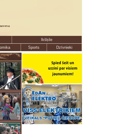
noveva
Ikšķile
omika
Sports
Dzīvnieki