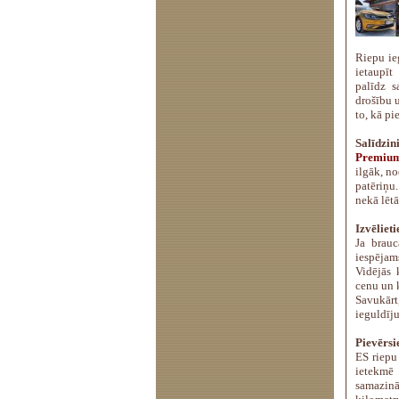
Riepu ie
ietaupīt
palīdz s
drošību 
to, kā p
Salīdzini
Premium
ilgāk, n
patēriņu
nekā lētā
Izvēliet
Ja brauc
iespējam
Vidējās 
cenu un k
Savukārt
ieguldīju
Pievērsi
ES riepu
ietekmē
samazinā