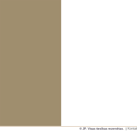
Kontak
© JP. Visas tiesības rezervētas.
|