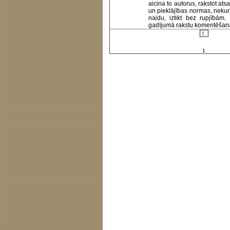
aicina to autorus, rakstot at
un pieklājības normas, nekur
naidu, iztikt bez rupjībām
gadījumā rakstu komentēšanas 
1.
1