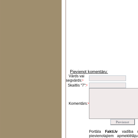
Pievienot komentāru:
Vārds vai
segvārds:
*
Skaitlis "7":
*
Komentārs:
*
Portāla
Fakti.lv
vadība 
pievienotajiem apmeklētāj