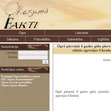
Ogre
Lielvārde
Sākums
Pašvaldība
Sabiedrība
Izglītība
Ogrē pārrunā 4 gados gūto piere
Autorizācija
sāktās agresijas Ukrain
Lietotājs:
Parole:
Public
Noderīgas saites:
Pasākumi Ogres kultūras centrā
SIA "Ogres Namsaimnieks"
Ogres novada pašvaldība
Ogres rajona slimnīca
Ogrē pārrunā 4 gados gūto pieredzi 
agresijas Ukrainā.