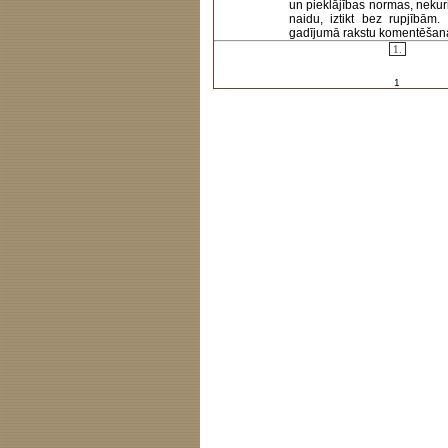
un pieklājības normas, nekur
naidu, iztikt bez rupjībām
gadījumā rakstu komentēšanas 
1.
1