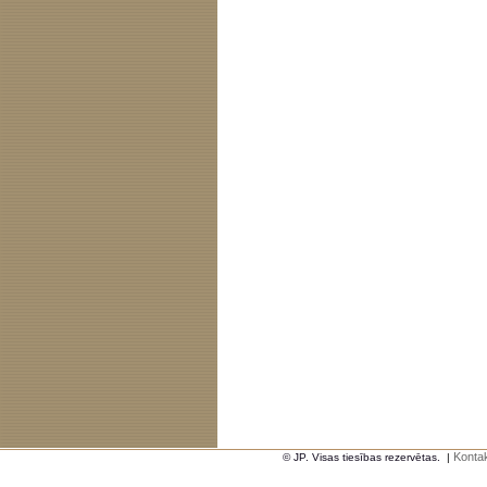
Kontak
© JP. Visas tiesības rezervētas.
|