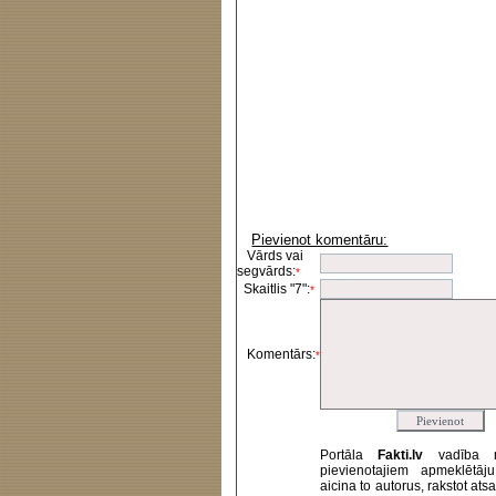
Pievienot komentāru:
Vārds vai
segvārds:
*
Skaitlis "7":
*
Komentārs:
*
Portāla
Fakti.lv
vadība 
pievienotajiem apmeklētāj
aicina to autorus, rakstot at