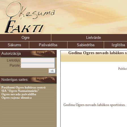
Ogre
Lielvārde
Sākums
Pašvaldība
Sabiedrība
Izglītība
Godina Ogres novads labākos sp
Autorizācija
Lietotājs:
Parole:
Public
Noderīgas saites:
Pasākumi Ogres kultūras centrā
SIA "Ogres Namsaimnieks"
Ogres novada pašvaldība
Ogres rajona slimnīca
Godina Ogres novads labākos sportistus.