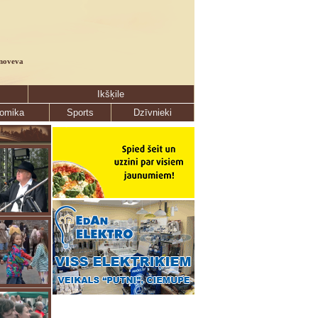
noveva
Ikšķile
omika
Sports
Dzīvnieki