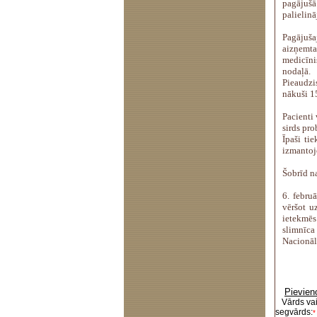
pagājušā
palielinā
Pagājuš
aizņemt
medicīn
nodaļā.
Pieaudzi
nākuši 1
Pacienti 
sirds pr
Īpaši ti
izmantojo
Šobrīd n
6. febru
vēršot u
ietekmēs
slimnīca
Nacionālā
Pievien
Vārds va
segvārds:
*