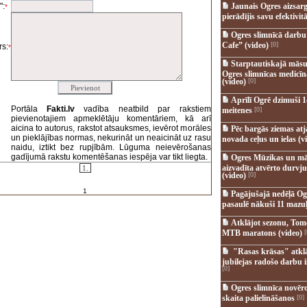
":
Jaunais Ogres aizsar
*
pierādījis savu efektivitā
Ogres slimnīcā darb
Cafe” (video)
[0]
s:
*
Starptautiskajā māsu
Ogres slimnīcas medicī
(video)
[0]
Aprīlī Ogrē dzimuši 1
Portāla
Fakti.lv
vadība neatbild par rakstiem
meitenes
[0]
pievienotajiem apmeklētāju komentāriem, kā arī
aicina to autorus, rakstot atsauksmes, ievērot morāles
Pēc bargās ziemas at
un pieklājības normas, nekurināt un neaicināt uz rasu
novada ceļus un ielas (v
naidu, iztikt bez rupjībām. Lūguma neievērošanas
gadījumā rakstu komentēšanas iespēja var tikt liegta.
Ogres Mūzikas un mā
aizvadīta atvērto durvju
1.
(video)
[0]
1
Pagājušajā nedēļā Og
pasaulē nākuši 11 mazuļ
Atklājot sezonu, Tomē
MTB maratons (video)
[
"Rasas krāsas" atkl
jubilejas radošo darbu i
[0]
Ogres slimnīca novēr
skaita palielināšanos
[0]