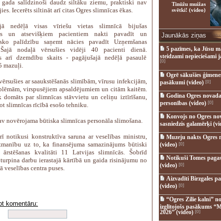
 gada salīdzinoši daudz siltāku ziemu, praktiski nav
Tīnūžu muižas
jies. Iecerēts siltināt arī citas Ogres slimnīcas ēkas.
svētki! (video)
ajā nedēļā visas vīriešu vietas slimnīcā bijušas
as un atsevišķiem pacientiem nakti pavadīt un
Jaunākās ziņas
isko palīdzību saņemt nācies pavadīt Uzņemšanas
5 pazīmes, ka Jūsu m
 Šajā nodaļā vērsušies vidēji 40 pacienti dienā.
steidzami nepieciešami 
s arī dzemdību skaits - pagājušajā nedēļā pasaulē
[0]
5 mazuļi.
Ogrē sākušies ģimenes 
vērsušies ar saaukstēšanās slimībām, vīrusu infekcijām,
pasākumi (video)
[0]
oblēmām, virspusējiem apsaldējumiem un citām kaitēm.
Godina Ogres novada
ek domāts par slimnīcas stāvvietu un celiņu iztīrīšanu,
personības (video)
[0]
t slimnīcas rīcībā esošo tehniku.
Konvojs no Ogres no
av novērojama būtiska slimnīcas personāla slimošana.
sasniedzis galamērķi (vi
ārī notikusi konstruktīva saruna ar veselības ministru,
Muzeju nakts Ogres 
zmanību uz to, ka finansējuma samazinājums būtiski
(video)
[0]
 ārstēšanas kvalitāti 11 Latvijas slimnīcās. Šobrīd
Notikuši Tomes pagas
 turpina darbu ierastajā kārtībā un gaida risinājumu no
(video)
[0]
 veselības centra puses.
Aizvadīti Birzgales pa
(video)
[0]
“Ogres Zilie kalni” no
ot komentāru:
izglītojošs pasākums “M
i
2026” (video)
[0]