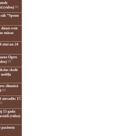
gmols
ti (video)
[0]
u sāk “Spoon
 dienā sveic
nas māsas
4 zēni un 24
jauno Ogres
ideo)
[0]
kslas skolā
 nedēļa
res slimnīcā
i
[0]
 aizvadīts 17.
0]
āj 15 gadu
zstādi (video)
o pacientu