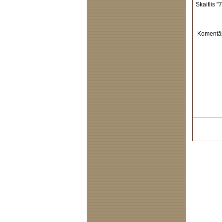
Skaitlis "7
Komentār