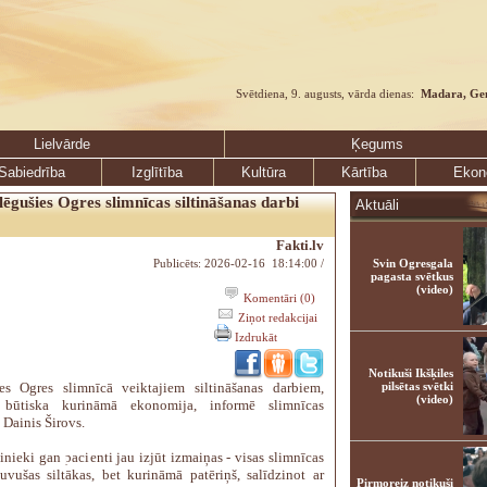
Svētdiena, 9. augusts, vārda dienas:
Madara, Ge
Lielvārde
Ķegums
Sabiedrība
Izglītība
Kultūra
Kārtība
Ekon
ēgušies Ogres slimnīcas siltināšanas darbi
Aktuāli
Fakti.lv
Publicēts: 2026-02-16 18:14:00 /
Svin Ogresgala
pagasta svētkus
(video)
Komentāri (0)
Ziņot redakcijai
Izdrukāt
Notikuši Ikšķiles
ies Ogres slimnīcā veiktajiem siltināšanas darbiem,
pilsētas svētki
(video)
 būtiska kurināmā ekonomija, informē slimnīcas
 Dainis Širovs.
nieki gan pacienti jau izjūt izmaiņas - visas slimnīcas
ļuvušas siltākas, bet kurināmā patēriņš, salīdzinot ar
Pirmoreiz notikuši