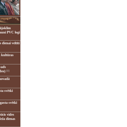
ājoklim
jauni PVC logi
dienai veltīti
 kultūras
vads
deo)
[0]
novadā
ta svētki
gasta svētki
ticis vides
eža dienas