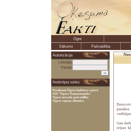
Ogre
Sākums
Pašvaldība
Nosl
Autorizācija
Lietotājs:
Parole:
Noderīgas saites:
Pasākumi Ogres kultūras centrā
SIA "Ogres Namsaimnieks"
Ogres novada pašvaldība
Ogres rajona slimnīca
Pateicot
panākta
vadītājas
Gan darbi
telpas k