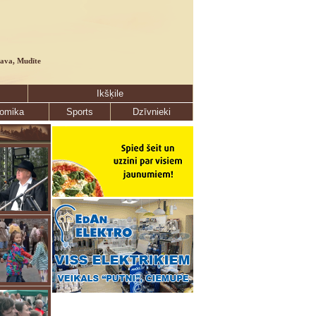
lava, Mudīte
Ikšķile
omika
Sports
Dzīvnieki