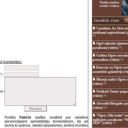
Tīnūžu muižas
svētki! (video)
Jaunākās ziņas
5 pazīmes, ka Jūsu m
steidzami nepieciešami 
[0]
Ogrē sākušies ģimenes 
pasākumi (video)
[0]
Godina Ogres novada
personības (video)
[0]
ot komentāru:
i
Konvojs no Ogres no
sasniedzis galamērķi (vi
":
*
Muzeju nakts Ogres 
(video)
[0]
s:
Notikuši Tomes pagas
*
(video)
[0]
Aizvadīti Birzgales pa
(video)
[0]
“Ogres Zilie kalni” no
Portāla
Fakti.lv
vadība neatbild par rakstiem
izglītojošs pasākums “M
pievienotajiem apmeklētāju komentāriem, kā arī
2026” (video)
[0]
aicina to autorus, rakstot atsauksmes, ievērot morāles