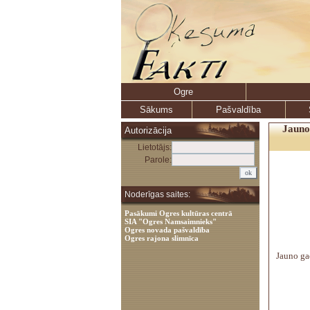
Ogre
Sākums
Pašvaldība
Jauno
Autorizācija
Lietotājs:
Parole:
Noderīgas saites:
Pasākumi Ogres kultūras centrā
SIA "Ogres Namsaimnieks"
Ogres novada pašvaldība
Ogres rajona slimnīca
Jauno ga