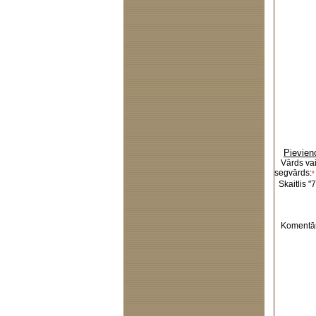
Pievien
Vārds va
segvārds:
*
Skaitlis "7
Komentār