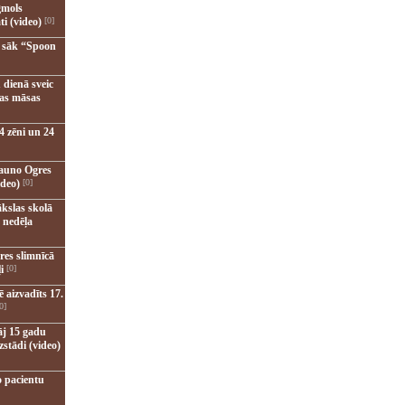
gmols
ti (video)
[0]
u sāk “Spoon
 dienā sveic
nas māsas
4 zēni un 24
jauno Ogres
ideo)
[0]
kslas skolā
 nedēļa
res slimnīcā
i
[0]
 aizvadīts 17.
0]
āj 15 gadu
zstādi (video)
o pacientu