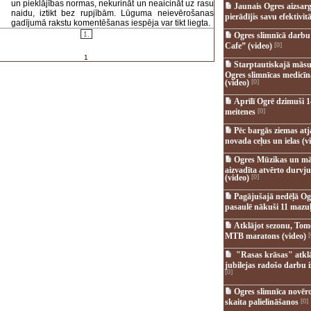
un pieklājības normas, nekurināt un neaicināt uz rasu
Jaunais Ogres aizsar
naidu, iztikt bez rupjībām. Lūguma neievērošanas
pierādījis savu efektivitā
gadījumā rakstu komentēšanas iespēja var tikt liegta.
1.
Ogres slimnīcā darb
Cafe” (video)
[0]
1
Starptautiskajā māsu
Ogres slimnīcas medicī
(video)
[0]
Aprīlī Ogrē dzimuši 1
meitenes
[0]
Pēc bargās ziemas at
novada ceļus un ielas (v
Ogres Mūzikas un mā
aizvadīta atvērto durvju
(video)
[0]
Pagājušajā nedēļā Og
pasaulē nākuši 11 mazuļ
Atklājot sezonu, Tomē
MTB maratons (video)
[
"Rasas krāsas" atkl
jubilejas radošo darbu i
[0]
Ogres slimnīca novēr
skaita palielināšanos
[0]