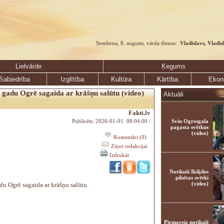
Sestdiena, 8. augusts, vārda dienas:
Vladislavs, Vladis
Lielvārde
Ķegums
Sabiedrība
Izglītība
Kultūra
Kārtība
Ekon
 gadu Ogrē sagaida ar krāšņu salūtu (video)
Aktuāli
Fakti.lv
Publicēts: 2026-01-01 08:04:00 /
Svin Ogresgala
pagasta svētkus
(video)
Komentāri (0)
Ziņot redakcijai
Izdrukāt
Notikuši Ikšķiles
pilsētas svētki
(video)
du Ogrē sagaida ar krāšņu salūtu.
Pirmoreiz notikuši