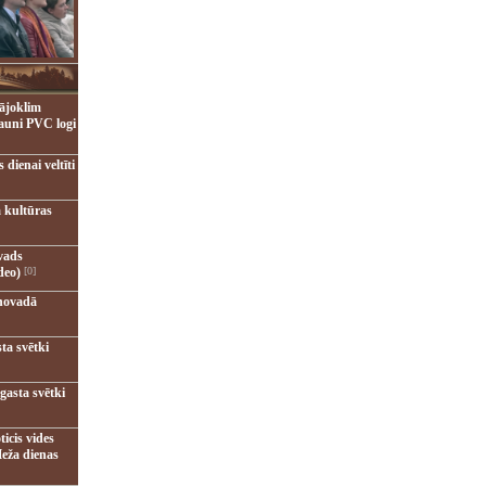
ājoklim
jauni PVC logi
dienai veltīti
 kultūras
vads
deo)
[0]
novadā
ta svētki
gasta svētki
ticis vides
eža dienas