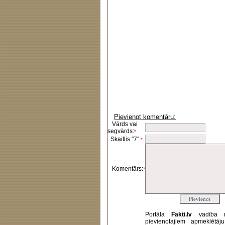
Pievienot komentāru:
Vārds vai
segvārds:
*
Skaitlis "7":
*
Komentārs:
*
Portāla
Fakti.lv
vadība 
pievienotajiem apmeklētāj