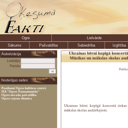
Ogre
Lielvārde
Sākums
Pašvaldība
Sabiedrība
Izglītība
Ukrainas bērni kopīgā koncertā
Autorizācija
Mūzikas un mākslas skolas aud
Lietotājs:
Parole:
Public
Noderīgas saites:
Pasākumi Ogres kultūras centrā
SIA "Ogres Namsaimnieks"
Ogres novada pašvaldība
Ogres rajona slimnīca
Ukrainas bērni kopīgā koncertā tieka
mākslas skolas audzēkņiem.