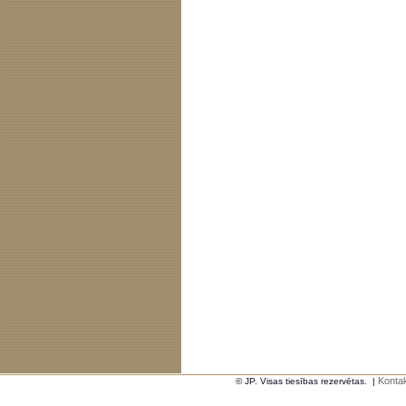
Kontak
© JP. Visas tiesības rezervētas.
|