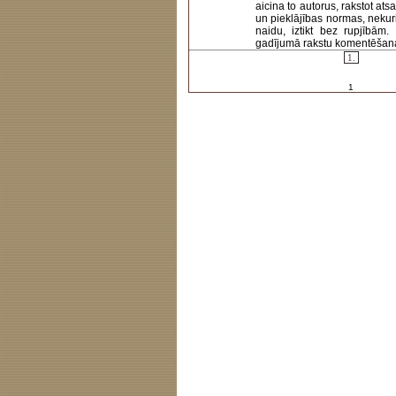
aicina to autorus, rakstot at
un pieklājības normas, nekur
naidu, iztikt bez rupjībām
gadījumā rakstu komentēšanas 
1.
1