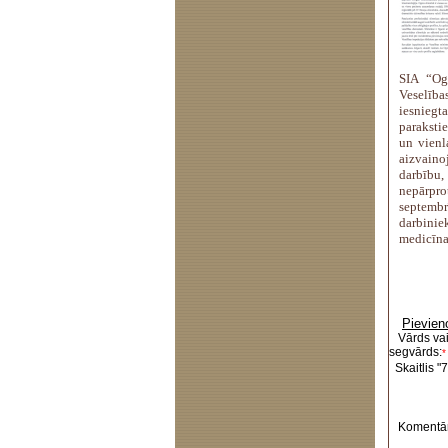
SIA “Og
Veselīb
iesnieg
parakstie
un vienl
aizvain
darbību,
nepārpro
septemb
darbini
medicīna
Pievien
Vārds va
segvārds:
*
Skaitlis "7
Komentār