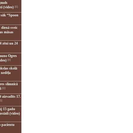
gmols
ti (video)
[0]
u sāk “Spoon
 dienā sveic
nas māsas
4 zēni un 24
jauno Ogres
ideo)
[0]
kslas skolā
 nedēļa
res slimnīcā
i
[0]
 aizvadīts 17.
0]
āj 15 gadu
zstādi (video)
o pacientu