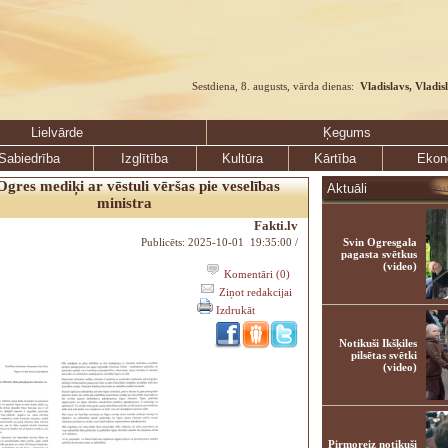
Sestdiena, 8. augusts, vārda dienas:
Vladislavs, Vladis
Lielvārde
Ķegums
Sabiedrība
Izglītība
Kultūra
Kārtība
Ekon
Ogres mediķi ar vēstuli vēršas pie veselības
Aktuāli
ministra
Fakti.lv
Publicēts: 2025-10-01 19:35:00 /
Svin Ogresgala
pagasta svētkus
(video)
Komentāri (0)
Ziņot redakcijai
Izdrukāt
Notikuši Ikšķiles
pilsētas svētki
(video)
Pirmoreiz notikuši