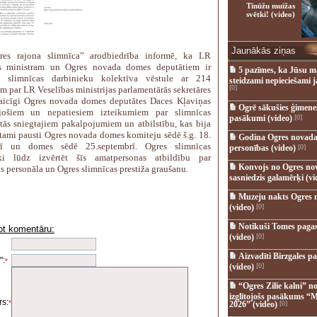
Tīnūžu muižas
svētki! (video)
Jaunākās ziņas
res rajona slimnīca” arodbiedrība informē, ka LR
as ministram un Ogres novada domes deputātiem ir
5 pazīmes, ka Jūsu m
ta slimnīcas darbinieku kolektīva vēstule ar 214
steidzami nepieciešami 
[0]
m par LR Veselības ministrijas parlamentārās sekretāres
aicīgi Ogres novada domes deputātes Daces Kļaviņas
Ogrē sākušies ģimenes 
ojošiem un nepatiesiem izteikumiem par slimnīcas
pasākumi (video)
[0]
 tās sniegtajiem pakalpojumiem un atbilstību, kas bija
tami pausti Ogres novada domes komiteju sēdē š.g. 18.
Godina Ogres novada
rī un domes sēdē 25.septembrī. Ogres slimnīcas
personības (video)
[0]
eki lūdz izvērtēt šīs amatpersonas atbildību par
Konvojs no Ogres no
s personāla un Ogres slimnīcas prestiža graušanu.
sasniedzis galamērķi (vi
Muzeju nakts Ogres 
(video)
[0]
Notikuši Tomes pagas
ot komentāru:
(video)
[0]
i
Aizvadīti Birzgales pa
":
*
(video)
[0]
“Ogres Zilie kalni” no
izglītojošs pasākums “M
s:
*
2026” (video)
[0]