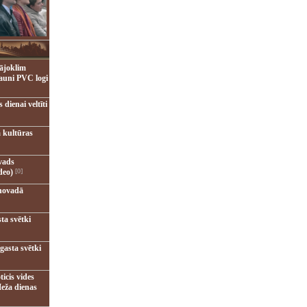
ājoklim
jauni PVC logi
dienai veltīti
 kultūras
vads
deo)
[0]
novadā
ta svētki
gasta svētki
ticis vides
eža dienas