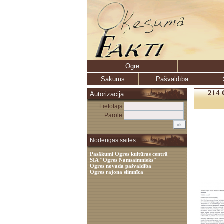
Ogre
Sākums
Pašvaldība
214 
Autorizācija
Lietotājs:
Parole:
Noderīgas saites:
Pasākumi Ogres kultūras centrā
SIA "Ogres Namsaimnieks"
Ogres novada pašvaldība
Ogres rajona slimnīca