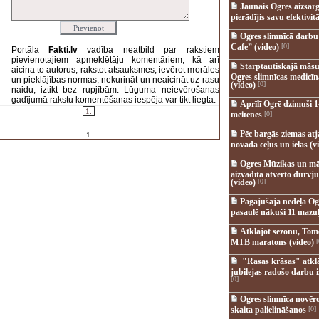
Jaunais Ogres aizsar
pierādījis savu efektivitā
Ogres slimnīcā darb
Cafe” (video)
[0]
Portāla
Fakti.lv
vadība neatbild par rakstiem
pievienotajiem apmeklētāju komentāriem, kā arī
Starptautiskajā māsu
aicina to autorus, rakstot atsauksmes, ievērot morāles
Ogres slimnīcas medicī
un pieklājības normas, nekurināt un neaicināt uz rasu
(video)
[0]
naidu, iztikt bez rupjībām. Lūguma neievērošanas
gadījumā rakstu komentēšanas iespēja var tikt liegta.
Aprīlī Ogrē dzimuši 1
1.
meitenes
[0]
Pēc bargās ziemas at
1
novada ceļus un ielas (v
Ogres Mūzikas un mā
aizvadīta atvērto durvju
(video)
[0]
Pagājušajā nedēļā Og
pasaulē nākuši 11 mazuļ
Atklājot sezonu, Tomē
MTB maratons (video)
[
"Rasas krāsas" atkl
jubilejas radošo darbu i
[0]
Ogres slimnīca novēr
skaita palielināšanos
[0]