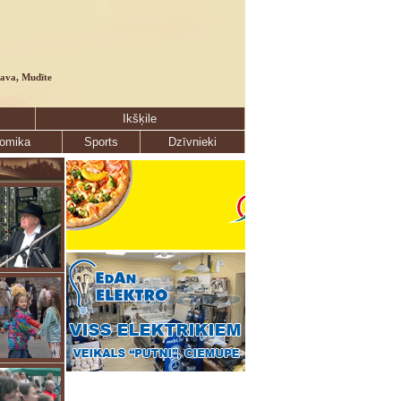
lava, Mudīte
Ikšķile
omika
Sports
Dzīvnieki