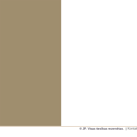
Kontak
© JP. Visas tiesības rezervētas.
|