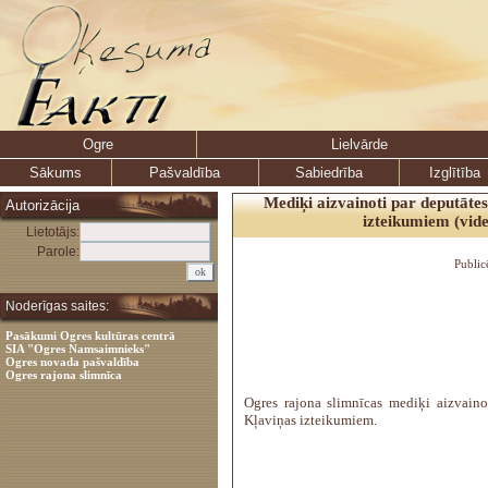
Ogre
Lielvārde
Sākums
Pašvaldība
Sabiedrība
Izglītība
Mediķi aizvainoti par deputāte
Autorizācija
izteikumiem (vid
Lietotājs:
Parole:
Public
Noderīgas saites:
Pasākumi Ogres kultūras centrā
SIA "Ogres Namsaimnieks"
Ogres novada pašvaldība
Ogres rajona slimnīca
Ogres rajona slimnīcas mediķi aizvaino
Kļaviņas izteikumiem.