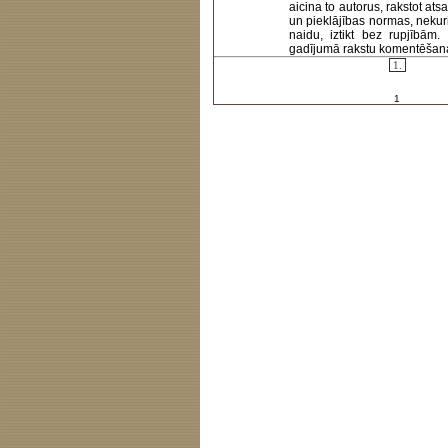
aicina to autorus, rakstot at
un pieklājības normas, nekur
naidu, iztikt bez rupjībām
gadījumā rakstu komentēšanas 
1.
1