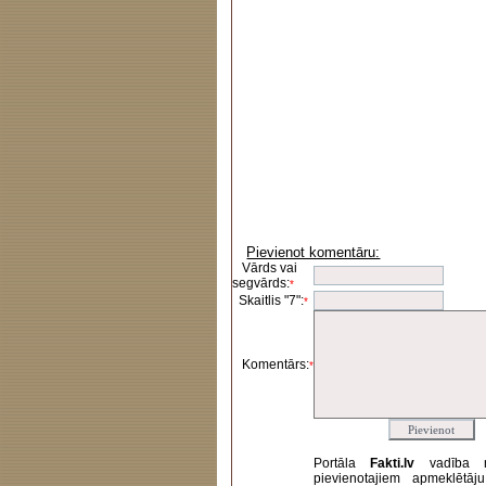
Pievienot komentāru:
Vārds vai
segvārds:
*
Skaitlis "7":
*
Komentārs:
*
Portāla
Fakti.lv
vadība 
pievienotajiem apmeklētāj