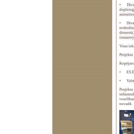
•
Diva
doplerog
asinsrite
•
Diva
nodrošina
dienestā
izmantoj
Visas iek
Projekta
Kopējais 
•
ES E
•
Vals
Projekta
infrastr
veselīb
novadā.