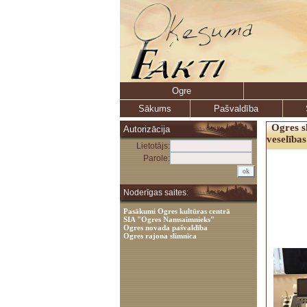
Ogre
Sākums
Pašvaldība
Ogres s
Autorizācija
veselība
Lietotājs:
Parole:
Noderīgas saites:
Pasākumi Ogres kultūras centrā
SIA "Ogres Namsaimnieks"
Ogres novada pašvaldība
Ogres rajona slimnīca