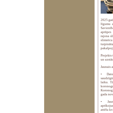
2025.gad
līgumu a
Savienīb
aprūpes
rajona s
slimnīc
turpināt
pakalpoj
Projekts 
un uzstād
Jaunais 
•
Dato
saudzīgā
laiku. T
koronogr
Koronogr
gada nov
•
Jau
aprīkoju
attēlu kv