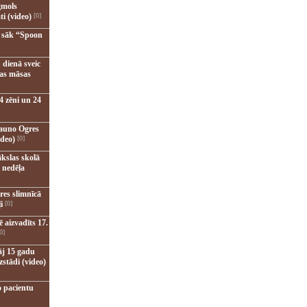
gmols
ti (video)
[0]
u sāk “Spoon
 dienā sveic
nas māsas
4 zēni un 24
jauno Ogres
ideo)
[0]
kslas skolā
 nedēļa
res slimnīcā
i
[0]
 aizvadīts 17.
0]
āj 15 gadu
zstādi (video)
o pacientu