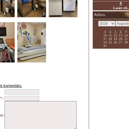
Lasiet vēl..
Arhīvs
3
4
5
6
7
10
11
12
13
14
17
18
19
20
21
24
25
26
27
28
31
ot komentāru:
i
":
*
s:
*