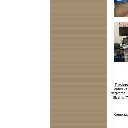
Pievien
Vārds va
segvārds:
*
Skaitlis "7
Komentār