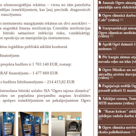
Jaunais Ogres aizsar
s ultrasonogrāfijas iekārtas – viena no tām paredzēta
pierādījis savu efektivitā
rāfijas izmeklējumiem, kas ļauj precīzāk diagnosticēt
s traucējumus.
Ogres slimnīcā darb
Cafe” (video)
[0]
s instrumentu mazgājamās iekārtas un divi autoklāvi –
 augstākā līmeņa sterilizāciju Centrālās sterilizācijas
Starptautiskajā māsu
, būtiski samazinot infekciju risku, vairākkārtīgi
Ogres slimnīcas medicī
(video)
[0]
ot operāciju un manipulāciju instrumentus.
Aprīlī Ogrē dzimuši 1
ārtas iegādātas publiskā atklātā konkursā.
meitenes
[0]
 finansējums
Pēc bargās ziemas at
novada ceļus un ielas (v
projekta budžets ir 1 703 140 EUR, tostarp:
Ogres Mūzikas un mā
RAF finansējums – 1 477 669 EUR
aizvadīta atvērto durvju
(video)
[0]
ts budžeta līdzfinansējums – 214 415,82 EUR
Pagājušajā nedēļā Og
 īstenošana būtiski uzlabo SIA “Ogres rajona slimnīca”
pasaulē nākuši 11 mazuļ
uktūru un paplašina pieejamību augstas kvalitātes
Atklājot sezonu, Tomē
as aprūpes izmeklējumiem un pakalpojumiem Ogres
MTB maratons (video)
[
"Rasas krāsas" atkl
jubilejas radošo darbu i
[0]
Ogres slimnīca novēr
skaita palielināšanos
[0]