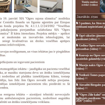
Tīnūžu muižas
svētki! (video)
Jaunākās ziņas
a 16. janvārī SIA “Ogres rajona slimnīca” noslēdza
r Centrālo finanšu un līgumu aģentūru par Eiropas
5 pazīmes, ka Jūsu m
as fonda projekta Nr. 4.1.1.1./2/24/I/002 “Veselības
steidzami nepieciešami 
[0]
 pakalpojumu pieejamības uzlabošana SIA “Ogres
limnīca” II kārta īstenošanu. Projekta mērķis – aprīkot
Ogrē sākušies ģimenes 
u ar modernām un inovatīvām tehnoloģijām, lai
pasākumi (video)
[0]
u sniegt kvalitatīvus un drošus veselības aprūpes
umus iedzīvotājiem.
Godina Ogres novada
personības (video)
[0]
tuvojas noslēgumam, un visas iekārtas jau ir piegādātas
ītas.
Konvojs no Ogres no
sasniedzis galamērķi (vi
aprīkojums un ieguvumi pacientiem
Muzeju nakts Ogres 
rtomogrāfijas iekārta – jaudīgāka un pacienta veselībai
(video)
[0]
ka, ar mazāku starojuma devu un ātrāku izmeklējuma
Notikuši Tomes pagas
ā nodrošina arī plašāku izmeklējumu klāstu, tostarp
(video)
[0]
āfiju, kas līdz šim Ogres novadā nebija pieejama.
āfijas izmeklējumi pacientiem tiks piedāvāti to šā
Aizvadīti Birzgales pa
embra.
(video)
[0]
na rentgena iekārta – aizstājusi tehniski novecojušo
“Ogres Zilie kalni” no
mu ambulatorajiem pacientiem, nodrošinot augstāku
izglītojošs pasākums “M
2026” (video)
[0]
alitāti un ātrāku izmeklējumu veikšanu.