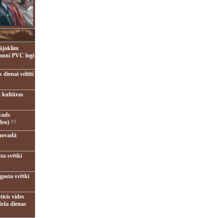
ājoklim
jauni PVC logi
dienai veltīti
 kultūras
vads
deo)
[0]
novadā
ta svētki
gasta svētki
ticis vides
eža dienas