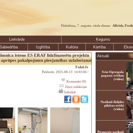
Piektdiena, 7. augusts, vārda dienas:
Alfrēds, Fredi
Lielvārde
Ķegums
Sabiedrība
Izglītība
Kultūra
Kārtība
Ekon
limnīca īsteno ES ERAF līdzfinansētu projektu
Aktuāli
s aprūpes pakalpojumu pieejamības uzlabošanai
Fakti.lv
Publicēts: 2025-08-13 14:03:00 /
Svin Ogresgala
pagasta svētkus
(video)
Komentāri (0)
Ziņot redakcijai
Izdrukāt
Notikuši Ikšķiles
pilsētas svētki
(video)
Pirmoreiz notikuši