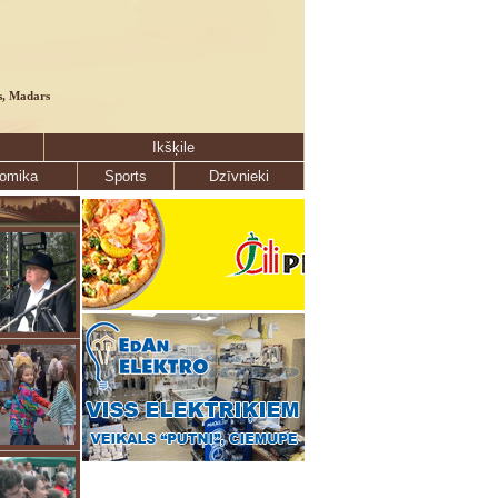
s, Madars
Ikšķile
omika
Sports
Dzīvnieki