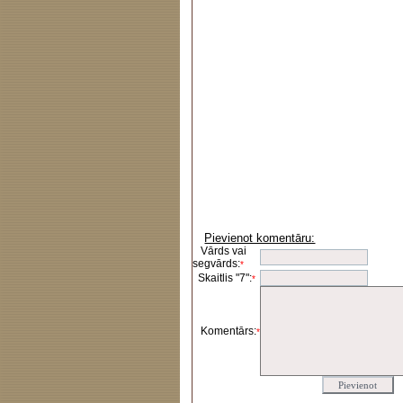
Pievienot komentāru:
Vārds vai
segvārds:
*
Skaitlis "7":
*
Komentārs:
*