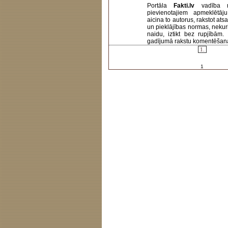
Portāla
Fakti.lv
vadība 
pievienotajiem apmeklētāj
aicina to autorus, rakstot at
un pieklājības normas, nekur
naidu, iztikt bez rupjībām
gadījumā rakstu komentēšanas 
1.
1