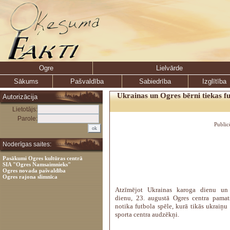
Ogre
Lielvārde
Sākums
Pašvaldība
Sabiedrība
Izglītība
Ukrainas un Ogres bērni tiekas fu
Autorizācija
Lietotājs:
Parole:
Public
Noderīgas saites:
Pasākumi Ogres kultūras centrā
SIA "Ogres Namsaimnieks"
Ogres novada pašvaldība
Ogres rajona slimnīca
Atzīmējot Ukrainas karoga dienu un 
dienu, 23. augustā Ogres centra pamat
notika futbola spēle, kurā tikās ukraiņ
sporta centra audzēkņi.