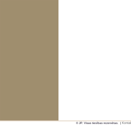
Kontak
© JP. Visas tiesības rezervētas.
|