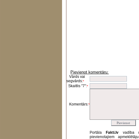
Pievienot komentāru:
Vārds vai
segvārds:
*
Skaitlis "7":
*
Komentārs:
*
Portāla
Fakti.lv
vadība 
pievienotajiem apmeklētāj