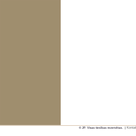
Kontak
© JP. Visas tiesības rezervētas.
|