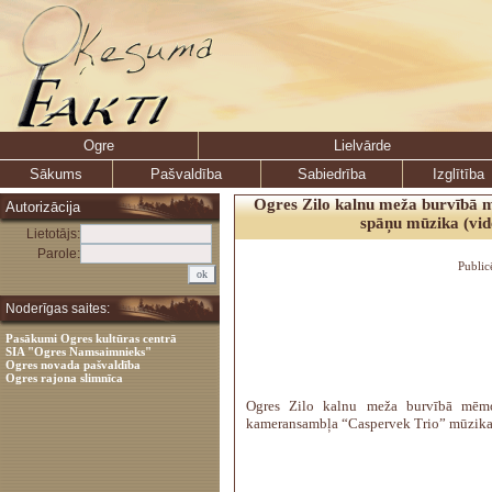
Ogre
Lielvārde
Sākums
Pašvaldība
Sabiedrība
Izglītība
Ogres Zilo kalnu meža burvībā
Autorizācija
spāņu mūzika (vid
Lietotājs:
Parole:
Public
Noderīgas saites:
Pasākumi Ogres kultūras centrā
SIA "Ogres Namsaimnieks"
Ogres novada pašvaldība
Ogres rajona slimnīca
Ogres Zilo kalnu meža burvībā mēm
kameransambļa “Caspervek Trio” mūzika