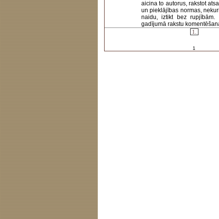
aicina to autorus, rakstot at
un pieklājības normas, nekur
naidu, iztikt bez rupjībām
gadījumā rakstu komentēšanas 
1.
1