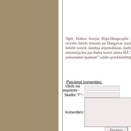
Ogrē, blakus šosejai Rīga-Daugavpils 
iecerēts būvēt tūrisma un Daugavas izziņ
šobrīd notiek dambja stiprināšanas darb
ministrija bet par darbu norisi stāsta SIA
nekustamie īpašumi" valdes priekšsēdētā
Pievienot komentāru:
Vārds vai
segvārds:
*
Skaitlis "7":
*
Komentārs:
*