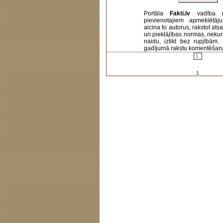
Portāla
Fakti.lv
vadība 
pievienotajiem apmeklētāj
aicina to autorus, rakstot at
un pieklājības normas, nekur
naidu, iztikt bez rupjībām
gadījumā rakstu komentēšanas 
1.
1