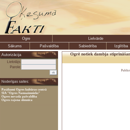
Ogre
Lielvārde
Sākums
Pašvaldība
Sabiedrība
Izglītība
Ogrē notiek dambja stiprināšan
Autorizācija
Lietotājs:
Parole:
Public
Noderīgas saites:
Pasākumi Ogres kultūras centrā
SIA "Ogres Namsaimnieks"
Ogres novada pašvaldība
Ogres rajona slimnīca