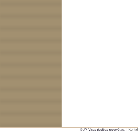
Kontak
© JP. Visas tiesības rezervētas.
|