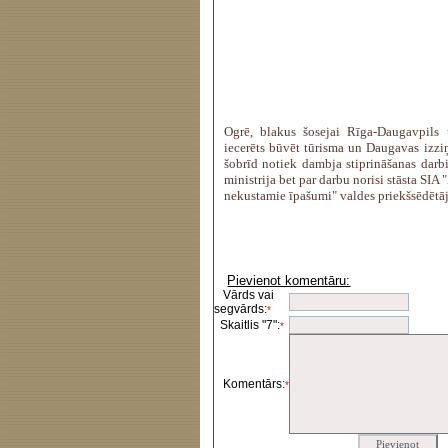
Ogrē, blakus šosejai Rīga-Daugavpils 
iecerēts būvēt tūrisma un Daugavas izziņ
šobrīd notiek dambja stiprināšanas darb
ministrija bet par darbu norisi stāsta SIA
nekustamie īpašumi" valdes priekšsēdētā
Pievienot komentāru:
Vārds vai
segvārds:
*
Skaitlis "7":
*
Komentārs:
*