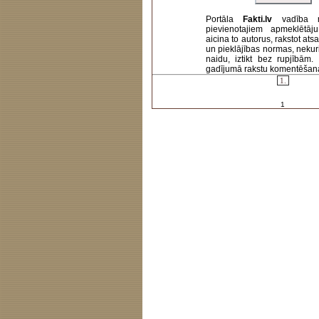
Portāla
Fakti.lv
vadība 
pievienotajiem apmeklētāj
aicina to autorus, rakstot at
un pieklājības normas, nekur
naidu, iztikt bez rupjībām
gadījumā rakstu komentēšanas 
1.
1