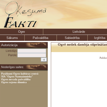
Ogre
Lielvārde
Sākums
Pašvaldība
Sabiedrība
Izglītība
Ogrē notiek dambja stiprināšan
Autorizācija
Lietotājs:
Parole:
Public
Noderīgas saites:
Pasākumi Ogres kultūras centrā
SIA "Ogres Namsaimnieks"
Ogres novada pašvaldība
Ogres rajona slimnīca