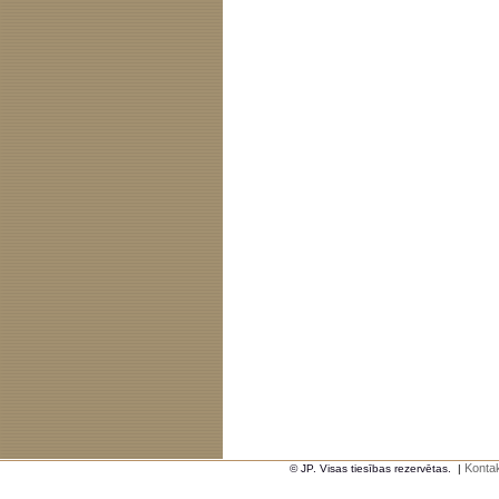
Kontak
© JP. Visas tiesības rezervētas.
|