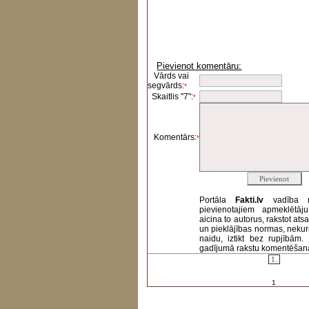
Pievienot komentāru:
Vārds vai
segvārds:
*
Skaitlis "7":
*
Komentārs:
*
Portāla
Fakti.lv
vadība 
pievienotajiem apmeklētāj
aicina to autorus, rakstot at
un pieklājības normas, nekur
naidu, iztikt bez rupjībām
gadījumā rakstu komentēšanas 
1.
1