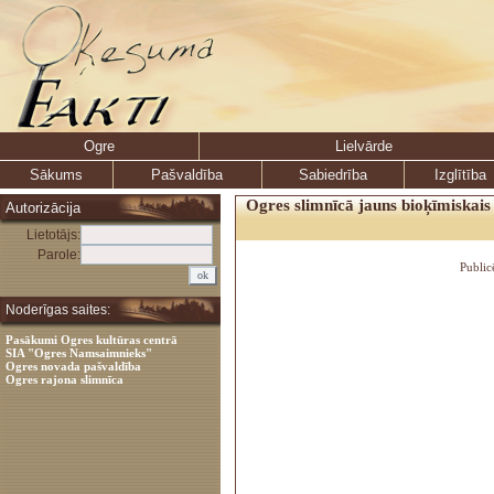
Ogre
Lielvārde
Sākums
Pašvaldība
Sabiedrība
Izglītība
Ogres slimnīcā jauns bioķīmiskais 
Autorizācija
Lietotājs:
Parole:
Public
Noderīgas saites:
Pasākumi Ogres kultūras centrā
SIA "Ogres Namsaimnieks"
Ogres novada pašvaldība
Ogres rajona slimnīca