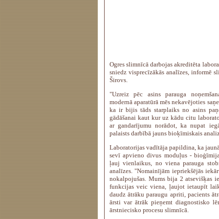
Ogres slimnīcā darbojas akreditēta laborat
sniedz visprecīzākās analīzes, informē s
Širovs.
"Uzreiz pēc asins parauga noņemšana
modernā aparatūrā mēs nekavējoties saņe
ka ir bijis tāds starplaiks no asins pa
gādāšanai kaut kur uz kādu citu laborato
ar gandarījumu norādot, ka nupat iegā
palaists darbībā jauns bioķīmiskais analiz
Laboratorijas vadītāja papildina, ka jaunā
sevī apvieno divus moduļus - bioģīmij
ļauj vienlaikus, no viena parauga stob
analīzes. "Nomainījām iepriekšējās iekār
nokalpojušas. Mums bija 2 atsevišķas ie
funkcijas veic viena, ļaujot ietaupīt la
daudz ātrāku paraugu apriti, pacients āt
ārsti var ātrāk pieņemt diagnostisko l
ārstniecisko procesu slimnīcā.