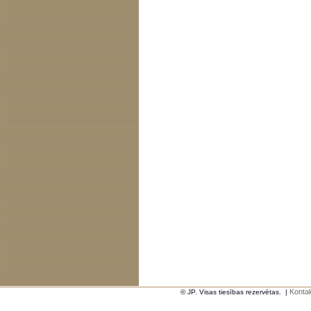
Kontak
© JP. Visas tiesības rezervētas.
|