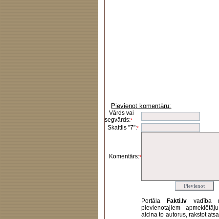
Pievienot komentāru:
Vārds vai
segvārds:
*
Skaitlis "7":
*
Komentārs:
*
Portāla
Fakti.lv
vadība 
pievienotajiem apmeklētāj
aicina to autorus, rakstot at