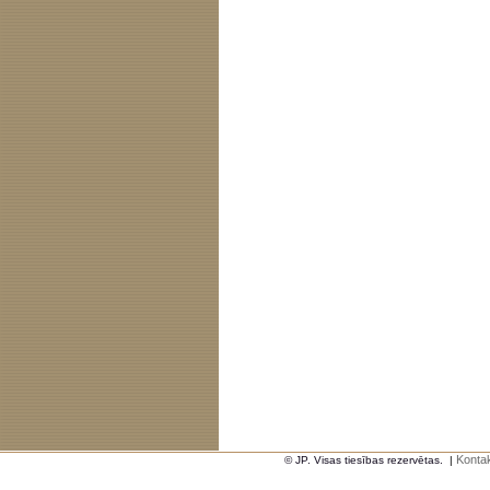
Kontak
© JP. Visas tiesības rezervētas.
|