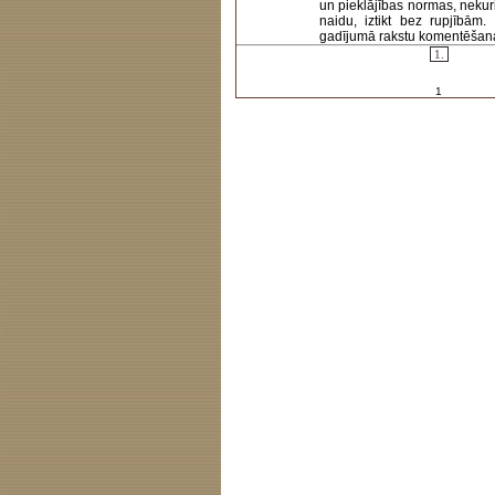
un pieklājības normas, nekur
naidu, iztikt bez rupjībām
gadījumā rakstu komentēšanas 
1.
1