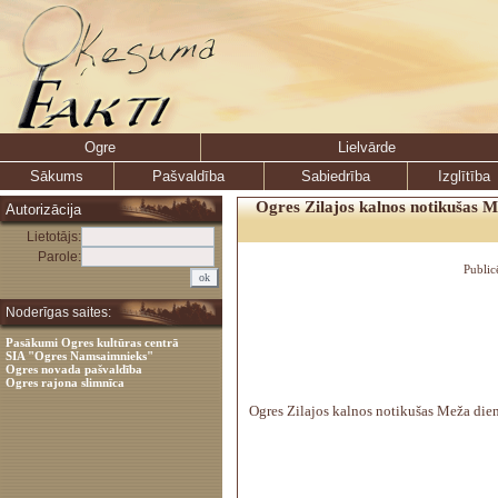
Ogre
Lielvārde
Sākums
Pašvaldība
Sabiedrība
Izglītība
Ogres Zilajos kalnos notikušas M
Autorizācija
Lietotājs:
Parole:
Public
Noderīgas saites:
Pasākumi Ogres kultūras centrā
SIA "Ogres Namsaimnieks"
Ogres novada pašvaldība
Ogres rajona slimnīca
Ogres Zilajos kalnos notikušas Meža dien