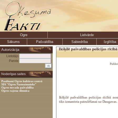
Ogre
Lielvārde
Sākums
Pašvaldība
Sabiedrība
Izglītība
Ikšķilē pašvaldības policijas rīcībā
Autorizācija
Lietotājs:
Parole:
Public
Noderīgas saites:
Pasākumi Ogres kultūras centrā
SIA "Ogres Namsaimnieks"
Ogres novada pašvaldība
Ogres rajona slimnīca
Ikšķilē pašvaldības policijas rīcībā no
tiks izmantota patrulēšanai uz Daugavas.