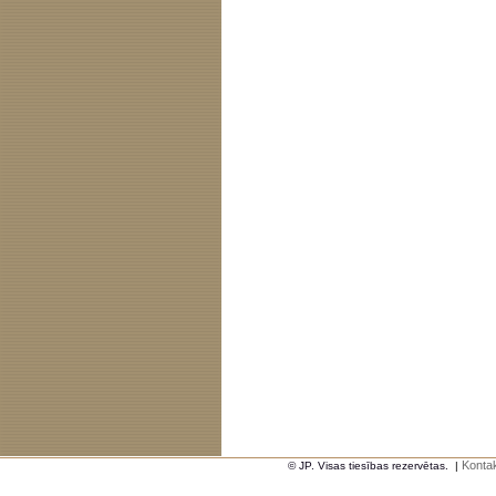
Kontak
© JP. Visas tiesības rezervētas.
|