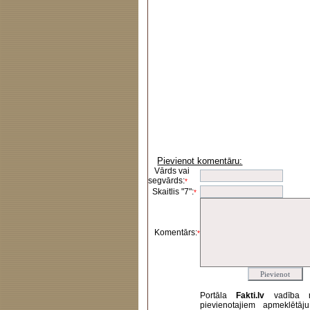
Pievienot komentāru:
Vārds vai
segvārds:
*
Skaitlis "7":
*
Komentārs:
*
Portāla
Fakti.lv
vadība 
pievienotajiem apmeklētāj