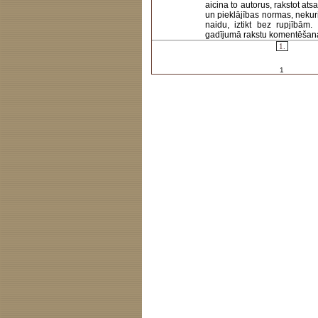
aicina to autorus, rakstot at
un pieklājības normas, nekur
naidu, iztikt bez rupjībām
gadījumā rakstu komentēšanas 
1.
1