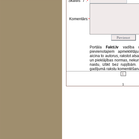
Skaitlis "7":
*
Komentārs:
*
Portāla
Fakti.lv
vadība 
pievienotajiem apmeklētāj
aicina to autorus, rakstot at
un pieklājības normas, nekur
naidu, iztikt bez rupjībām
gadījumā rakstu komentēšanas 
1.
1