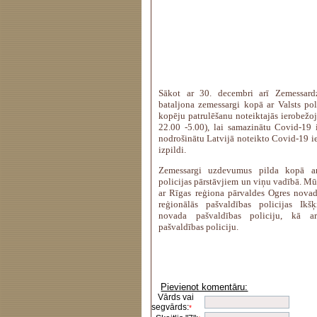
Sākot ar 30. decembri arī Zemessardz
bataljona zemessargi kopā ar Valsts poli
kopēju patrulēšanu noteiktajās ierobež
22.00 -5.00), lai samazinātu Covid-19 i
nodrošinātu Latvijā noteikto Covid-19 i
izpildi.
Zemessargi uzdevumus pilda kopā ar 
policijas pārstāvjiem un viņu vadībā. M
ar Rīgas reģiona pārvaldes Ogres novad
reģionālās pašvaldības policijas Iks
novada pašvaldības policiju, kā ar
pašvaldības policiju.
Pievienot komentāru:
Vārds vai
segvārds:
*