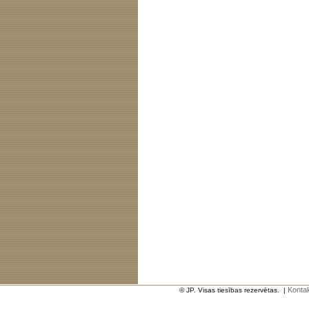
Kontak
© JP. Visas tiesības rezervētas.
|