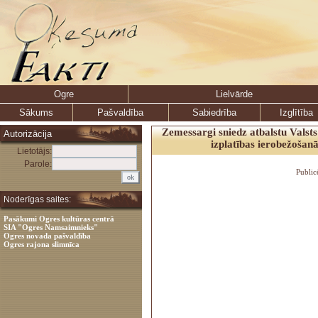
Ogre
Lielvārde
Sākums
Pašvaldība
Sabiedrība
Izglītība
Zemessargi sniedz atbalstu Valsts
Autorizācija
izplatības ierobežošanā
Lietotājs:
Parole:
Public
Noderīgas saites:
Pasākumi Ogres kultūras centrā
SIA "Ogres Namsaimnieks"
Ogres novada pašvaldība
Ogres rajona slimnīca