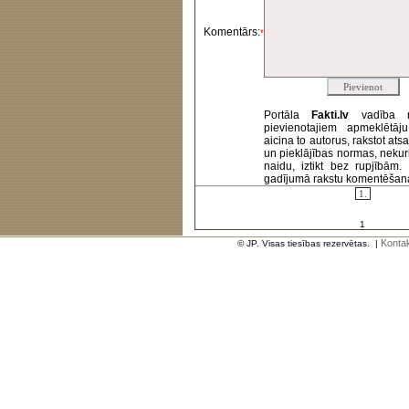
Komentārs:
*
Portāla
Fakti.lv
vadība 
pievienotajiem apmeklētāj
aicina to autorus, rakstot at
un pieklājības normas, nekur
naidu, iztikt bez rupjībām
gadījumā rakstu komentēšanas 
1.
1
Kontak
© JP. Visas tiesības rezervētas.
|