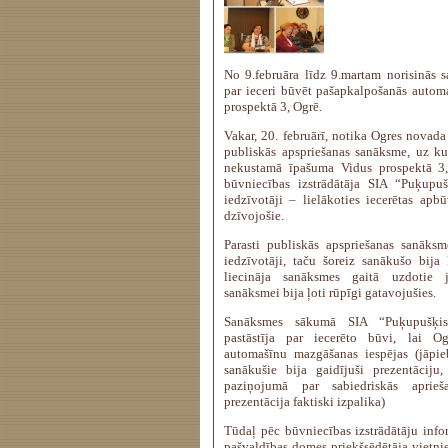
No 9.februāra līdz 9.martam norisinās s
par ieceri būvēt pašapkalpošanās autom
prospektā 3, Ogrē.
Vakar, 20. februārī, notika Ogres novada
publiskās apspriešanas sanāksme, uz ku
nekustamā īpašuma Vidus prospektā 3,
būvniecības izstrādātāja SIA “Puķupušķ
iedzīvotāji – lielākoties iecerētas apbū
dzīvojošie.
Parasti publiskās apspriešanas sanāksm
iedzīvotāji, taču šoreiz sanākušo bija 
liecināja sanāksmes gaitā uzdotie ja
sanāksmei bija ļoti rūpīgi gatavojušies.
Sanāksmes sākumā SIA “Puķupušķis
pastāstīja par iecerēto būvi, lai Og
automašīnu mazgāšanas iespējas (jāpie
sanākušie bija gaidījuši prezentāciju,
paziņojumā par sabiedriskās aprieš
prezentācija faktiski izpalika)
Tūdaļ pēc būvniecības izstrādātāju inf
pašvaldības domes priekšsēdētāja vietni