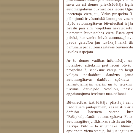
savu un arī domes priekšsēdētāja Egi
automazgātavas būvniecības iecere Ogrē 
iecerētajā vietā, t.i., Vidus prospektā 3.
plānojumā ir vēsturiskā Jaunogres vasarn
tāpēc automazgātavas būvniecībai ir jāat
Krustu pāri šim projektam nevajadzētu v
piemērota būvniecības vieta. Esam apzi
pilsētā, kur varētu būvēt automazgātavu
pauda gatavību jau tuvākajā laikā tik
pārrunātu par automazgātavas būvniecība
izvēles iespējām.
Ar šo domes vadības informāciju un
noraidošo attieksmi pret ieceri būvē
prospektā 3, sanāksme varēja arī beigt
vēlējās noskaidrot daudzus jaut
automazgātavas darbību, spēkratu
izmantojamajām vielām un to ietekmi 
tuvumā dzīvojošo veselību, pas
apgaismojuma ietekmes mazināšanai.
Būvniecības izstrādātāju pārstāvji cen
uzdotajiem jautājumiem, kas saistīti ar
darbību. Interneta vietnē https:
“Pašapkalpošanās automazgātava Puto 
automazgātuvju tīkls, kas attīstās un būs
Latvijā. Puto – tā ir jaunākā Udmaer
apvienota vienā stacijā, lai jūs iegūtu 