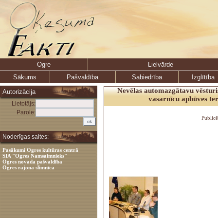
Ogre
Lielvārde
Sākums
Pašvaldība
Sabiedrība
Izglītība
Nevēlas automazgātavu vēsturi
Autorizācija
vasarnīcu apbūves ter
Lietotājs:
Parole:
Public
Noderīgas saites:
Pasākumi Ogres kultūras centrā
SIA "Ogres Namsaimnieks"
Ogres novada pašvaldība
Ogres rajona slimnīca