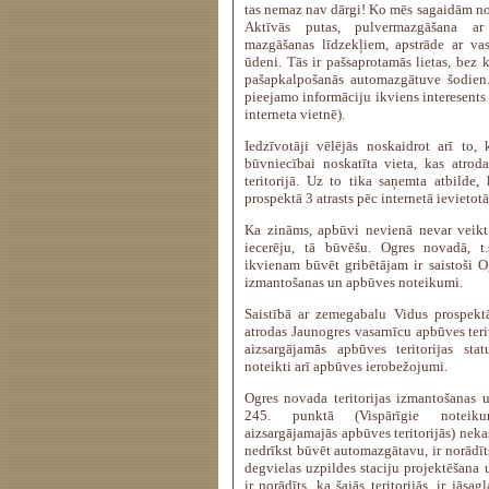
tas nemaz nav dārgi! Ko mēs sagaidām n
Aktīvās putas, pulvermazgāšana a
mazgāšanas līdzekļiem, apstrāde ar va
ūdeni. Tās ir pašsaprotamās lietas, be
pašapkalpošanās automazgātuve šodien.”
pieejamo informāciju ikviens interesents 
interneta vietnē).
Iedzīvotāji vēlējās noskaidrot arī to,
būvniecībai noskatīta vieta, kas atrod
teritorijā. Uz to tika saņemta atbilde
prospektā 3 atrasts pēc internetā ievietot
Ka zināms, apbūvi nevienā nevar veikt 
iecerēju, tā būvēšu. Ogres novadā, t.sk
ikvienam būvēt gribētājam ir saistoši Og
izmantošanas un apbūves noteikumi.
Saistībā ar zemegabalu Vidus prospektā
atrodas Jaunogres vasarnīcu apbūves terit
aizsargājamās apbūves teritorijas statu
noteikti arī apbūves ierobežojumi.
Ogres novada teritorijas izmantošanas
245. punktā (Vispārīgie noteik
aizsargājamajās apbūves teritorijās) neka
nedrīkst būvēt automazgātavu, ir norādīt
degvielas uzpildes staciju projektēšana 
ir norādīts, ka šajās teritorijās, ir jāsa