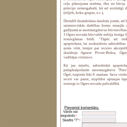
ceļu plānojuma sistēma, ēku un būvju
principi zemesgabalā, kā arī nozīmīgi 
(reljefs, koku grupas, u.c.),
Diemžēl ikumdošana daudzās jomās, arī b
saimnieciskās darbības formu straujās 
gadījumā ar auotmazgātavas būvniecības 
3 Ogres novada būvvalde nebija tiesīga šo
iesniegšanas brīdī. “Tāpēc arī tie
apspriešana, lai noskaidrotu sabiedrības
ņems vērā, lemjot par ieceres akceptēš
skaidroja Agnese Pivore-Bokta, Ogr
vadītājas vietniece.
Kā jau minēts, sabiedriskā apsprieš
pašapkalpošanās automazgātavu "Puto
Ogrē, turpinās līdz 9. martam. Savu viedo
ieceri var paust, aizpildot aptaujas l
iesniegt to Ogres novada pašvaldībā.
Pievienot komentāru:
Vārds vai
segvārds:
*
Skaitlis "7":
*