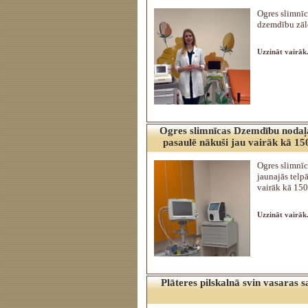
Ogres slimnīc
dzemdību zāl
Uzzināt vairāk.
Ogres slimnīcas Dzemdību nodaļa
pasaulē nākuši jau vairāk kā 15
Ogres slimnī
jaunajās telp
vairāk kā 150
Uzzināt vairāk.
Plāteres pilskalnā svin vasaras s