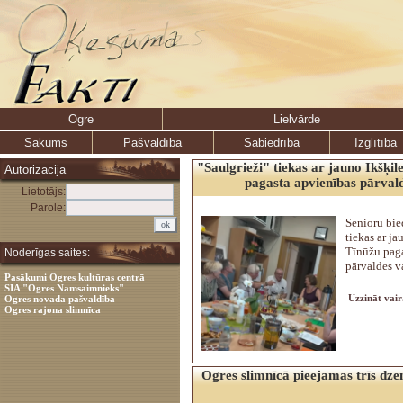
Ogre
Lielvārde
Sākums
Pašvaldība
Sabiedrība
Izglītība
"Saulgrieži" tiekas ar jauno Ikšķil
Autorizācija
pagasta apvienības pārval
Lietotājs:
Parole:
Senioru bie
tiekas ar ja
Tīnūžu paga
Noderīgas saites:
pārvaldes v
Pasākumi Ogres kultūras centrā
SIA "Ogres Namsaimnieks"
Uzzināt vair
Ogres novada pašvaldība
Ogres rajona slimnīca
Ogres slimnīcā pieejamas trīs dze