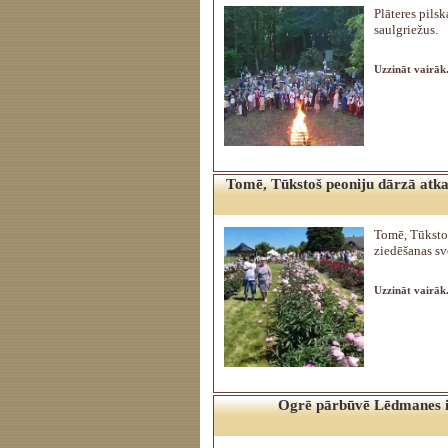
Plāteres pilsk
saulgriežus.
Uzzināt vairāk.
Tomē, Tūkstoš peoniju dārzā atkal
Tomē, Tūkstoš
ziedēšanas sv
Uzzināt vairāk.
Ogrē pārbūvē Lēdmanes ie