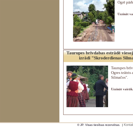
Ogrē pār
Uzzināt va
Taurupes brīvdabas estrādē viesoj
izrādi "Skroderdienas Silm
Taurupes brīv
Ogres teātris 
Silmačos".
Uzzināt vairāk.
Kontak
© JP. Visas tiesības rezervētas.
|