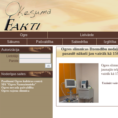
Ogre
Lielvārde
Sākums
Pašvaldība
Sabiedrība
Izglītība
Ogres slimnīcas Dzemdību nodaļa
Autorizācija
pasaulē nākuši jau vairāk kā 15
Lietotājs:
Parole:
Ogres slim
jaunajās te
vairāk kā 1
Noderīgas saites:
Pasākumi Ogres kultūras centrā
Uzzināt vair
SIA "Ogres Namsaimnieks"
Ogres novada pašvaldība
Ogres rajona slimnīca