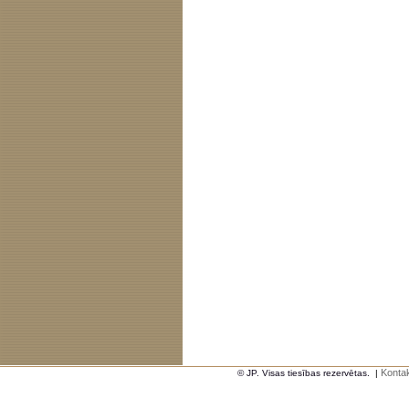
Kontak
© JP. Visas tiesības rezervētas.
|