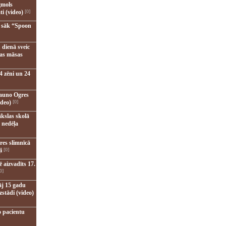
gmols
ti (video)
[0]
u sāk “Spoon
 dienā sveic
nas māsas
4 zēni un 24
jauno Ogres
ideo)
[0]
kslas skolā
 nedēļa
res slimnīcā
i
[0]
 aizvadīts 17.
0]
āj 15 gadu
zstādi (video)
o pacientu