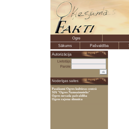
Ogre
Sākums
Pašvaldība
Autorizācija
Lietotājs:
Parole:
Noderīgas saites:
Pasākumi Ogres kultūras centrā
SIA "Ogres Namsaimnieks"
Ogres novada pašvaldība
Ogres rajona slimnīca