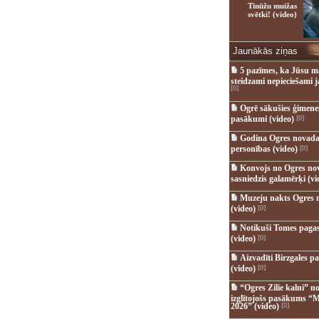
Tīnūžu muižas
svētki! (video)
Jaunākās ziņas
5 pazīmes, ka Jūsu m
steidzami nepieciešami 
[0]
Ogrē sākušies ģimenes 
pasākumi (video)
[0]
Godina Ogres novada
personības (video)
[0]
Konvojs no Ogres no
sasniedzis galamērķi (vi
Muzeju nakts Ogres 
(video)
[0]
Notikuši Tomes pagas
(video)
[0]
Aizvadīti Birzgales pa
(video)
[0]
“Ogres Zilie kalni” no
izglītojošs pasākums “M
2026” (video)
[0]