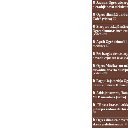
Jaunais Ogres aizsar
pierādījis savu efektivitā
Ogres slimnīcā darb
Cafe” (video)
[0]
Starptautiskajā māsu
Ogres slimnīcas medicī
(video)
[0]
Aprīlī Ogrē dzimuši 1
meitenes
[0]
Pēc bargās ziemas at
novada ceļus un ielas (v
Ogres Mūzikas un mā
aizvadīta atvērto durvju
(video)
[0]
Pagājušajā nedēļā Og
pasaulē nākuši 11 mazuļ
Atklājot sezonu, Tomē
MTB maratons (video)
[
"Rasas krāsas" atkl
jubilejas radošo darbu i
[0]
Ogres slimnīca novēr
skaita palielināšanos
[0]