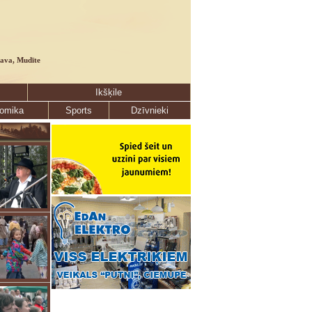
lava, Mudīte
Ikšķile
omika
Sports
Dzīvnieki