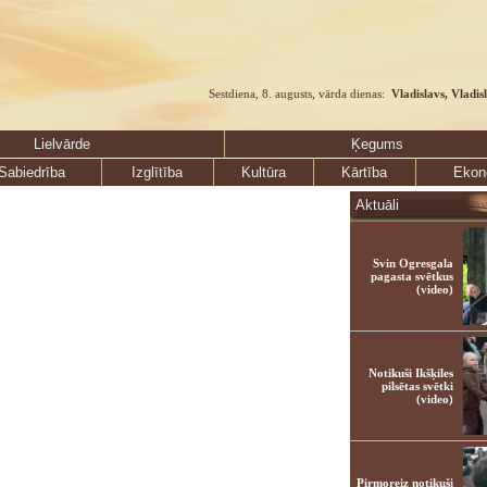
Sestdiena, 8. augusts, vārda dienas:
Vladislavs, Vladis
Lielvārde
Ķegums
Sabiedrība
Izglītība
Kultūra
Kārtība
Ekon
Aktuāli
Svin Ogresgala
pagasta svētkus
(video)
Notikuši Ikšķiles
pilsētas svētki
(video)
Pirmoreiz notikuši