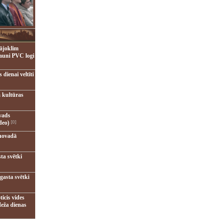
ājoklim
jauni PVC logi
dienai veltīti
 kultūras
vads
deo)
[0]
novadā
ta svētki
gasta svētki
ticis vides
eža dienas