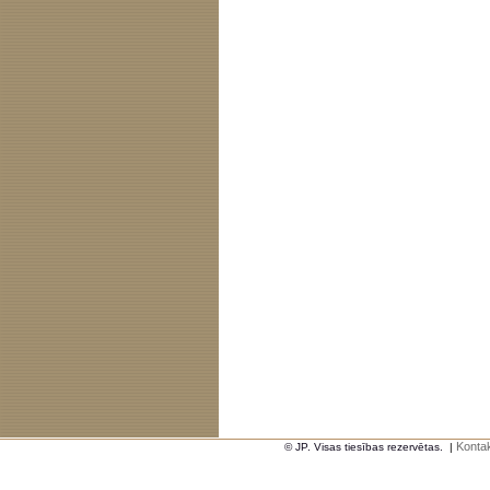
Kontak
© JP. Visas tiesības rezervētas.
|