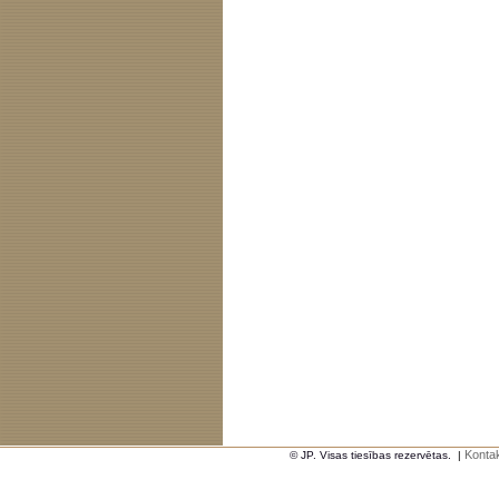
Kontak
© JP. Visas tiesības rezervētas.
|