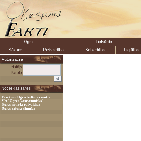
Ogre
Lielvārde
Sākums
Pašvaldība
Sabiedrība
Izglītība
Autorizācija
Lietotājs:
Parole:
Noderīgas saites:
Pasākumi Ogres kultūras centrā
SIA "Ogres Namsaimnieks"
Ogres novada pašvaldība
Ogres rajona slimnīca