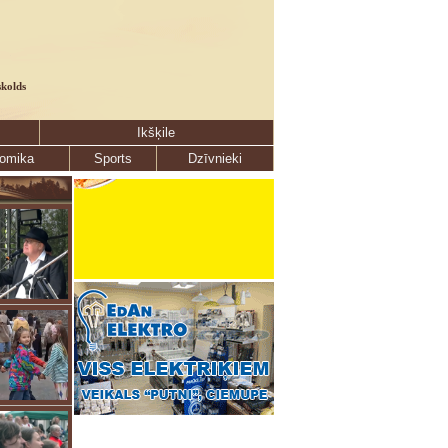
skolds
Ikšķile
omika
Sports
Dzīvnieki