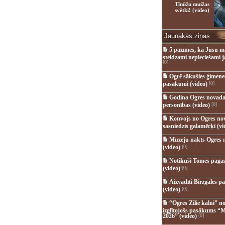
Tīnūžu muižas
svētki! (video)
Jaunākās ziņas
5 pazīmes, ka Jūsu m
steidzami nepieciešami 
[0]
Ogrē sākušies ģimenes 
pasākumi (video)
[0]
Godina Ogres novada
personības (video)
[0]
Konvojs no Ogres no
sasniedzis galamērķi (vi
Muzeju nakts Ogres 
(video)
[0]
Notikuši Tomes pagas
(video)
[0]
Aizvadīti Birzgales pa
(video)
[0]
“Ogres Zilie kalni” no
izglītojošs pasākums “M
2026” (video)
[0]