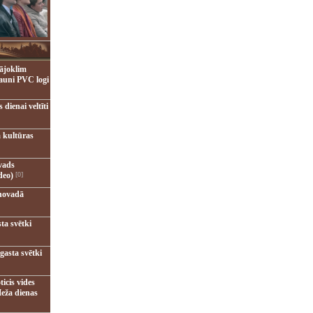
ājoklim
jauni PVC logi
dienai veltīti
 kultūras
vads
deo)
[0]
novadā
ta svētki
gasta svētki
ticis vides
eža dienas