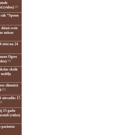
gmols
ti (video)
[0]
u sāk “Spoon
 dienā sveic
nas māsas
4 zēni un 24
jauno Ogres
ideo)
[0]
kslas skolā
 nedēļa
res slimnīcā
i
[0]
 aizvadīts 17.
0]
āj 15 gadu
zstādi (video)
o pacientu