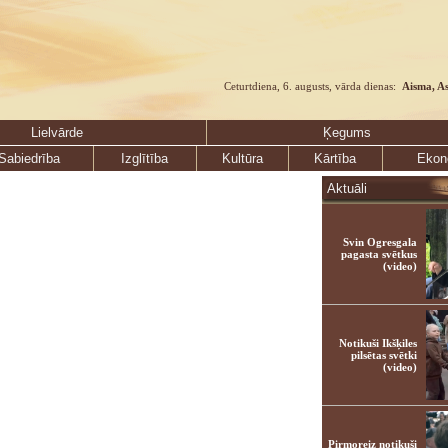
Ceturtdiena, 6. augusts, vārda dienas:
Aisma, A
Lielvārde
Ķegums
Sabiedrība
Izglītība
Kultūra
Kārtība
Ekon
Aktuāli
Svin Ogresgala
pagasta svētkus
(video)
Notikuši Ikšķiles
pilsētas svētki
(video)
Pirmoreiz notikuši