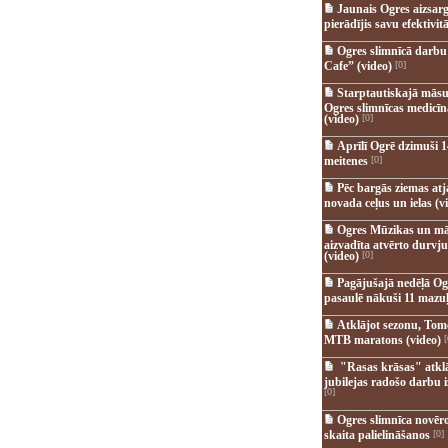
Jaunais Ogres aizsar
pierādījis savu efektivitā
Ogres slimnīcā darb
Cafe” (video)
[0]
Starptautiskajā māsu
Ogres slimnīcas medicī
(video)
[0]
Aprīlī Ogrē dzimuši 1
meitenes
[0]
Pēc bargās ziemas at
novada ceļus un ielas (v
Ogres Mūzikas un mā
aizvadīta atvērto durvju
(video)
[0]
Pagājušajā nedēļā Og
pasaulē nākuši 11 mazuļ
Atklājot sezonu, Tomē
MTB maratons (video)
[
"Rasas krāsas" atkl
jubilejas radošo darbu i
[0]
Ogres slimnīca novēr
skaita palielināšanos
[0]