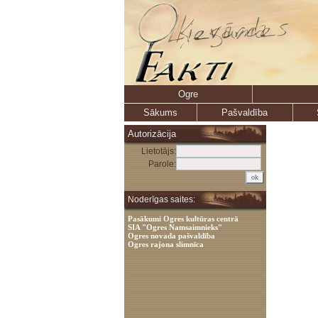
Ogre
Sākums
Pašvaldība
Autorizācija
Lietotājs:
Parole:
Noderīgas saites:
Pasākumi Ogres kultūras centrā
SIA "Ogres Namsaimnieks"
Ogres novada pašvaldība
Ogres rajona slimnīca