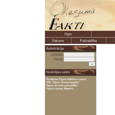
Ogre
Sākums
Pašvaldība
Autorizācija
Lietotājs:
Parole:
Noderīgas saites:
Pasākumi Ogres kultūras centrā
SIA "Ogres Namsaimnieks"
Ogres novada pašvaldība
Ogres rajona slimnīca