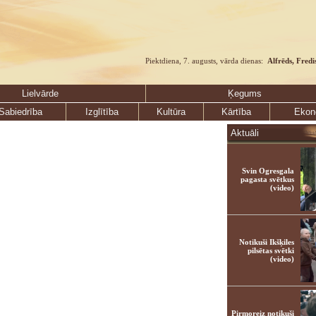
Piektdiena, 7. augusts, vārda dienas:
Alfrēds, Fredi
Lielvārde
Ķegums
Sabiedrība
Izglītība
Kultūra
Kārtība
Ekon
Aktuāli
Svin Ogresgala
pagasta svētkus
(video)
Notikuši Ikšķiles
pilsētas svētki
(video)
Pirmoreiz notikuši