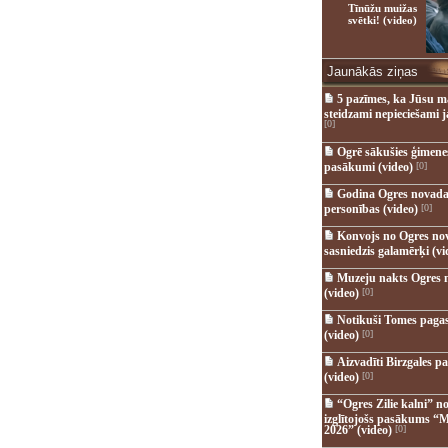
Tīnūžu muižas
svētki! (video)
Jaunākās ziņas
5 pazīmes, ka Jūsu m
steidzami nepieciešami 
[0]
Ogrē sākušies ģimenes 
pasākumi (video)
[0]
Godina Ogres novada
personības (video)
[0]
Konvojs no Ogres no
sasniedzis galamērķi (vi
Muzeju nakts Ogres 
(video)
[0]
Notikuši Tomes pagas
(video)
[0]
Aizvadīti Birzgales pa
(video)
[0]
“Ogres Zilie kalni” no
izglītojošs pasākums “M
2026” (video)
[0]