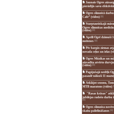
Jaunais Ogres aizsar
pierādījis savu efektivitā
Ogres slimnīcā darb
Cafe” (video)
[0]
Starptautiskajā māsu
Ogres slimnīcas medicī
(video)
[0]
Aprīlī Ogrē dzimuši 1
meitenes
[0]
Pēc bargās ziemas at
novada ceļus un ielas (v
Ogres Mūzikas un mā
aizvadīta atvērto durvju
(video)
[0]
Pagājušajā nedēļā Og
pasaulē nākuši 11 mazuļ
Atklājot sezonu, Tomē
MTB maratons (video)
[
"Rasas krāsas" atkl
jubilejas radošo darbu i
[0]
Ogres slimnīca novēr
skaita palielināšanos
[0]