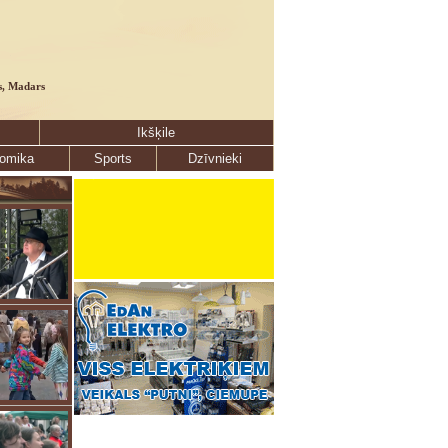
s, Madars
Ikšķile
omika
Sports
Dzīvnieki