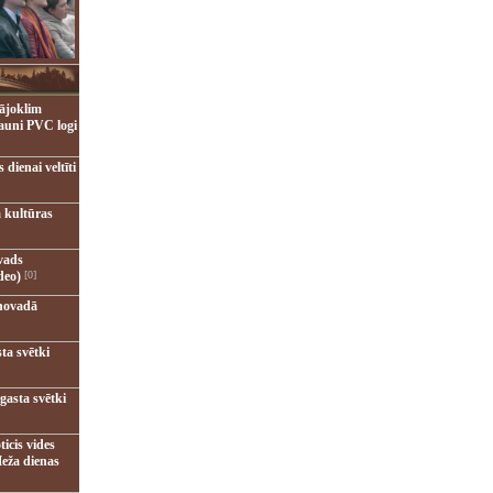
ājoklim
jauni PVC logi
dienai veltīti
 kultūras
vads
deo)
[0]
novadā
ta svētki
gasta svētki
ticis vides
eža dienas