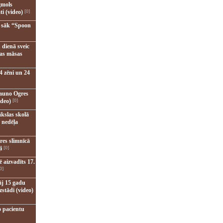
gmols
ti (video)
[0]
u sāk “Spoon
 dienā sveic
nas māsas
4 zēni un 24
jauno Ogres
ideo)
[0]
kslas skolā
 nedēļa
res slimnīcā
i
[0]
 aizvadīts 17.
0]
āj 15 gadu
zstādi (video)
o pacientu