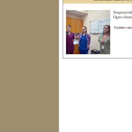
Starptautis
Ogres slimn
Uzzināt vair