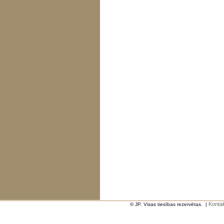
Kontak
© JP. Visas tiesības rezervētas.
|