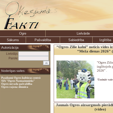
Ogre
Lielvārde
Sākums
Pašvaldība
Sabiedrība
Izglītība
“Ogres Zilie kalni” noticis vides 
Autorizācija
“Meža dienas 2026” (
Lietotājs:
Parole:
“Ogres Zilie
izglītojošs
2026” .
Noderīgas saites:
Pasākumi Ogres kultūras centrā
Uzzināt vair
SIA "Ogres Namsaimnieks"
Ogres novada pašvaldība
Ogres rajona slimnīca
Jaunais Ogres aizsargmols pierādīj
(video)