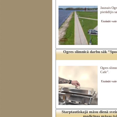
Jaunais Ogr
pierādījis s
Uzzināt vair
Ogres slimnīcā darbu sāk “Spo
Ogres slimn
Cafe”.
Uzzināt vair
Starptautiskajā māsu dienā svei
medicīnas māsas (v